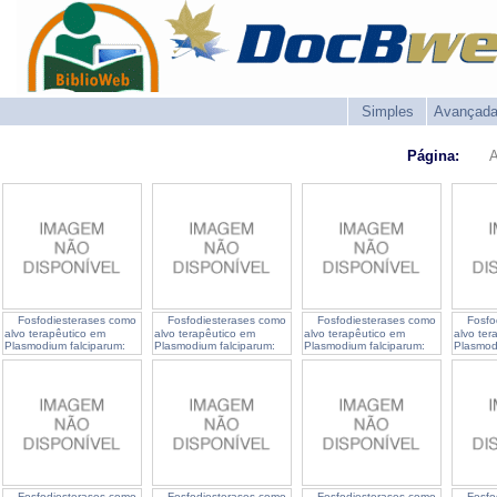
Simples
Avançad
Página:
A
Fosfodiesterases como
Fosfodiesterases como
Fosfodiesterases como
Fosfo
alvo terapêutico em
alvo terapêutico em
alvo terapêutico em
alvo ter
Plasmodium falciparum:
Plasmodium falciparum:
Plasmodium falciparum:
Plasmod
caracterização da
caracterização da
caracterização da
caracter
atividade anti malárica de
atividade anti malárica de
atividade anti malárica de
atividad
novos compostos
novos compostos
novos compostos
novos c
Fosfodiesterases como
Fosfodiesterases como
Fosfodiesterases como
Fosfo