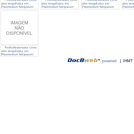
alvo terapêutico em
alvo terapêutico em
alvo terapêutico em
alvo ter
Plasmodium falciparum:
Plasmodium falciparum:
Plasmodium falciparum:
Plasmod
caracterização da
caracterização da
caracterização da
caracter
atividade anti malárica de
atividade anti malárica de
atividade anti malárica de
atividad
novos compostos
novos compostos
novos compostos
novos c
Fosfodiesterases como
alvo terapêutico em
Plasmodium falciparum:
caracterização da
powered
| IHMT - 
atividade anti malárica de
novos compostos