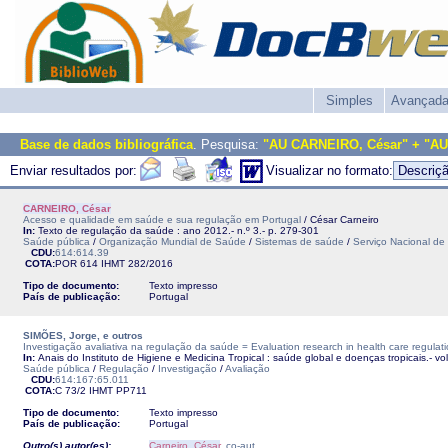
Simples
Avançad
Base de dados bibliográfica
. Pesquisa:
"AU CARNEIRO, César" + "AU
Enviar resultados por:
Visualizar no formato:
CARNEIRO, César
Acesso e qualidade em saúde e sua regulação em Portugal
/ César Carneiro
In:
Texto de regulação da saúde : ano 2012.- n.º 3.- p. 279-301
Saúde pública
/
Organização Mundial de Saúde
/
Sistemas de saúde
/
Serviço Nacional d
CDU:
614:614.39
COTA:
POR 614
IHMT
282/2016
Tipo de documento:
Texto impresso
País de publicação:
Portugal
SIMÕES, Jorge, e outros
Investigação avaliativa na regulação da saúde = Evaluation research in health care regulat
In:
Anais do Instituto de Higiene e Medicina Tropical : saúde global e doenças tropicais.- vol
Saúde pública
/
Regulação
/
Investigação
/
Avaliação
CDU:
614:167:65.011
COTA:
C 73/2
IHMT
PP711
Tipo de documento:
Texto impresso
País de publicação:
Portugal
Outro(s) autor(es):
Carneiro, César
, co-aut.