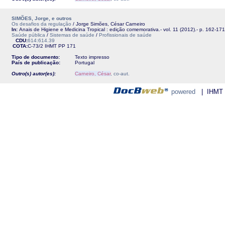
SIMÕES, Jorge, e outros
Os desafios da regulação
/ Jorge Simões, César Carneiro
In:
Anais de Higiene e Medicina Tropical : edição comemorativa.- vol. 11 (2012).- p. 162-171
Saúde pública
/
Sistemas de saúde
/
Profissionais de saúde
CDU:
614:614.39
COTA:
C-73/2
IHMT
PP 171
Tipo de documento:
Texto impresso
País de publicação:
Portugal
Outro(s) autor(es):
Carneiro, César
, co-aut.
powered
| IHMT - 