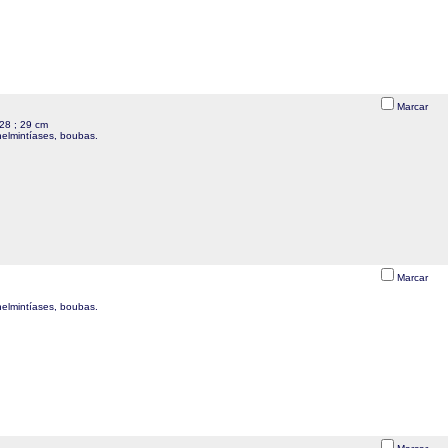
Marcar
128 ; 29 cm
 helmintíases, boubas.
Marcar
helmintíases, boubas.