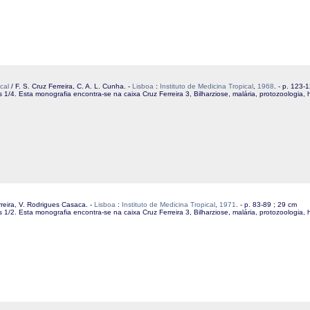
cal
/ F. S. Cruz Ferreira, C. A. L. Cunha. -
Lisboa
:
Instituto de Medicina Tropical
,
1968
. - p. 123-
 1/4. Esta monografia encontra-se na caixa Cruz Ferreira 3, Bilharziose, malária, protozoologia,
rreira, V. Rodrigues Casaca. -
Lisboa
:
Instituto de Medicina Tropical
,
1971
. - p. 83-89 ; 29 cm
1/2. Esta monografia encontra-se na caixa Cruz Ferreira 3, Bilharziose, malária, protozoologia, 