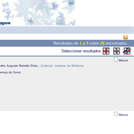
Resultados de
1
a
5
sobre
28
encontrados.
Seleccionar resultados:
Marcar
eida, Augusto Reimão Pinto. -
[Lisboa]
:
Instituto de Medicina
 Doença do Sono.
Marcar