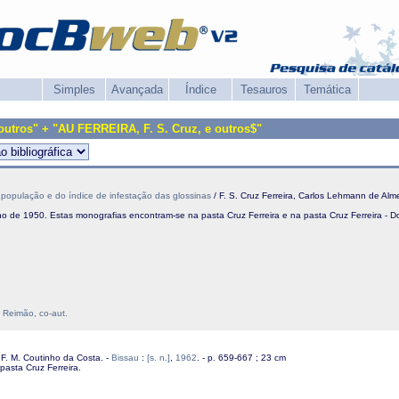
Simples
Avançada
Índice
Tesauros
Temática
outros" + "AU FERREIRA, F. S. Cruz, e outros$"
 população e do índice de infestação das glossinas
/ F. S. Cruz Ferreira, Carlos Lehmann de Alm
Julho de 1950. Estas monografias encontram-se na pasta Cruz Ferreira e na pasta Cruz Ferreira -
 Reimão, co-aut.
, F. M. Coutinho da Costa. -
Bissau
:
[s. n.]
,
1962
. - p. 659-667 ; 23 cm
pasta Cruz Ferreira.