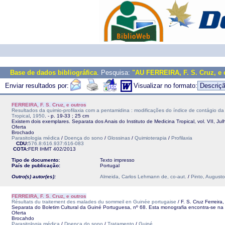
Base de dados bibliográfica
. Pesquisa:
"AU FERREIRA, F. S. Cruz, e 
Enviar resultados por:
Visualizar no formato:
FERREIRA, F. S. Cruz, e outros
Resultados da quimio-profilaxia com a pentamidina : modificações do índice de contágio da
Tropical
,
1950
. - p. 19-33 ; 25 cm
Existem dois exemplares. Separata dos Anais do Instituto de Medicina Tropical, vol. VII, 
Oferta
Brochado
Parasitologia médica
/
Doença do sono
/
Glossinas
/
Quimioterapia
/
Profilaxia
CDU:
576.8:616.937:616-083
COTA:
FER
IHMT
402/2013
Tipo de documento:
Texto impresso
País de publicação:
Portugal
Outro(s) autor(es):
Almeida, Carlos Lehmann de, co-aut.
/
Pinto, Augusto
FERREIRA, F. S. Cruz, e outros
Résultats du traitement des malades du sommeil en Guinée portugaise
/ F. S. Cruz Ferreira
Separata do Boletim Cultural da Guiné Portuguesa, nº 68. Esta monografia encontra-se na 
Oferta
Brocahdo
Parasitologia médica
/
Doença do sono
/
Tratamento
/
Guiné