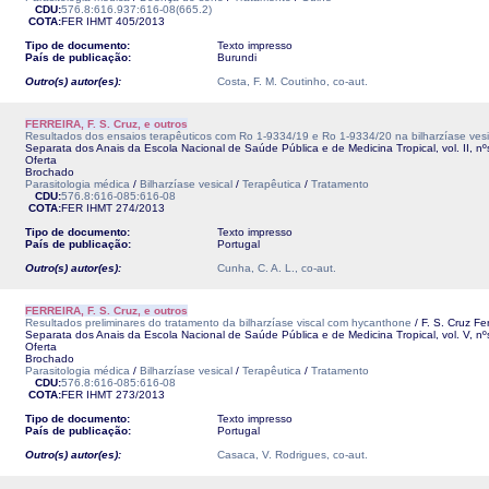
CDU:
576.8:616.937:616-08(665.2)
COTA:
FER
IHMT
405/2013
Tipo de documento:
Texto impresso
País de publicação:
Burundi
Outro(s) autor(es):
Costa, F. M. Coutinho, co-aut.
FERREIRA, F. S. Cruz, e outros
Resultados dos ensaios terapêuticos com Ro 1-9334/19 e Ro 1-9334/20 na bilharzíase vesi
Separata dos Anais da Escola Nacional de Saúde Pública e de Medicina Tropical, vol. II, nºs
Oferta
Brochado
Parasitologia médica
/
Bilharzíase vesical
/
Terapêutica
/
Tratamento
CDU:
576.8:616-085:616-08
COTA:
FER
IHMT
274/2013
Tipo de documento:
Texto impresso
País de publicação:
Portugal
Outro(s) autor(es):
Cunha, C. A. L., co-aut.
FERREIRA, F. S. Cruz, e outros
Resultados preliminares do tratamento da bilharzíase viscal com hycanthone
/ F. S. Cruz Fe
Separata dos Anais da Escola Nacional de Saúde Pública e de Medicina Tropical, vol. V, nºs 
Oferta
Brochado
Parasitologia médica
/
Bilharzíase vesical
/
Terapêutica
/
Tratamento
CDU:
576.8:616-085:616-08
COTA:
FER
IHMT
273/2013
Tipo de documento:
Texto impresso
País de publicação:
Portugal
Outro(s) autor(es):
Casaca, V. Rodrigues, co-aut.