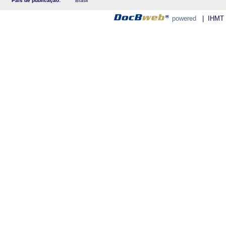
País de publicação:
Brasil
powered
| IHMT - 