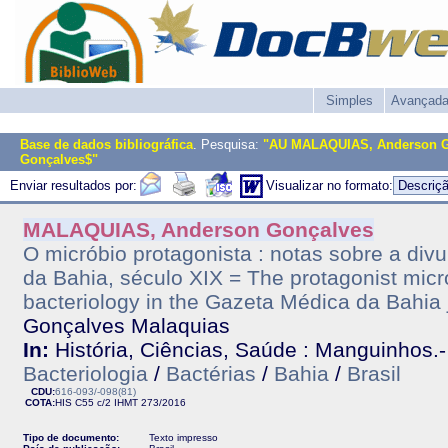
Simples
Avançad
Base de dados bibliográfica
. Pesquisa:
"AU MALAQUIAS, Anderson G
Gonçalves$"
Enviar resultados por:
Visualizar no formato:
MALAQUIAS, Anderson Gonçalves
O micróbio protagonista : notas sobre a div
da Bahia, século XIX = The protagonist micr
bacteriology in the Gazeta Médica da Bahia 
Gonçalves Malaquias
In:
História, Ciências, Saúde : Manguinhos.- V
Bacteriologia
/
Bactérias
/
Bahia
/
Brasil
CDU:
616-093/-098(81)
COTA:
HIS C55 c/2
IHMT
273/2016
Tipo de documento:
Texto impresso