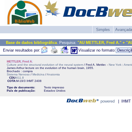
Simples
Avançad
Base de dados bibliográfica
. Pesquisa:
"AU METTLER, Fred A." + "A
Enviar resultados por:
Visualizar no formato:
METTLER, Fred A.
Culture and the structural evolution of the neural system
/ Fred A. Mettler. -
New York
:
Ameri
James Arthur lecture on the evolution of the human brain, 1955.
Brochado : compra
Sistema Nervoso
/
Medicina
/
Anatomia
CDU:
611.8
COTA:
M-19/3
IHMT
2408
Tipo de documento:
Texto impresso
País de publicação:
Estados Unidos
powered
| IHMT - 