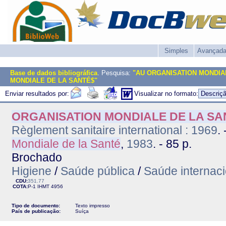
Simples
Avançad
Base de dados bibliográfica
. Pesquisa:
"AU ORGANISATION MONDIA
MONDIALE DE LA SANTÉ$"
Enviar resultados por:
Visualizar no formato:
ORGANISATION MONDIALE DE LA SA
Règlement sanitaire international : 1969
.
Mondiale de la Santé
,
1983
. - 85 p.
Brochado
Higiene
/
Saúde pública
/
Saúde internaci
CDU:
351.77
COTA:
P-1
IHMT
4956
Tipo de documento:
Texto impresso
País de publicação:
Suíça