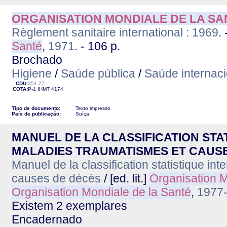
ORGANISATION MONDIALE DE LA SA
Règlement sanitaire international : 1969
.
Santé
,
1971
. - 106 p.
Brochado
Higiene
/
Saúde pública
/
Saúde internaci
CDU:
351.77
COTA:
P-1
IHMT
4174
Tipo de documento:
Texto impresso
País de publicação:
Suíça
MANUEL DE LA CLASSIFICATION STA
MALADIES TRAUMATISMES ET CAUS
Manuel de la classification statistique in
causes de décès
/ [ed. lit.]
Organisation M
Organisation Mondiale de la Santé
,
1977
Existem 2 exemplares
Encadernado