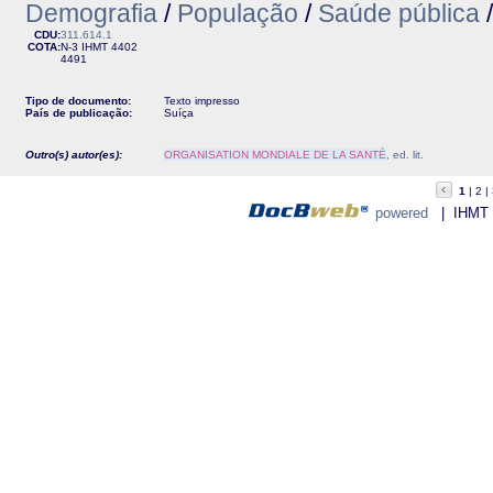
Demografia
/
População
/
Saúde pública
CDU:
311.614.1
COTA:
N-3
IHMT
4402
4491
Tipo de documento:
Texto impresso
País de publicação:
Suíça
Outro(s) autor(es):
ORGANISATION MONDIALE DE LA SANTÉ
, ed. lit.
1
2
powered
| IHMT - 