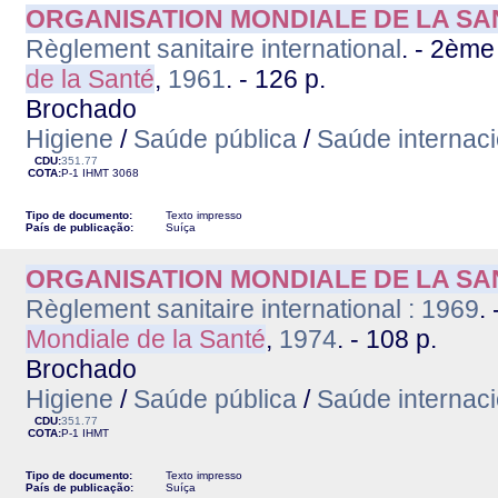
ORGANISATION MONDIALE DE LA SA
Règlement sanitaire international
. - 2ème
de la Santé
,
1961
. - 126 p.
Brochado
Higiene
/
Saúde pública
/
Saúde internaci
CDU:
351.77
COTA:
P-1
IHMT
3068
Tipo de documento:
Texto impresso
País de publicação:
Suíça
ORGANISATION MONDIALE DE LA SA
Règlement sanitaire international : 1969
.
Mondiale de la Santé
,
1974
. - 108 p.
Brochado
Higiene
/
Saúde pública
/
Saúde internaci
CDU:
351.77
COTA:
P-1
IHMT
Tipo de documento:
Texto impresso
País de publicação:
Suíça