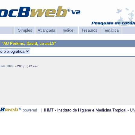
Simples
Avançada
Índice
Tesauros
Temática
+ "AU Perkins, David, co-aut.$"
Hall
,
1998
. - 203 p. ; 24 cm
powered
| IHMT - Instituto de Higiene e Medicina Tropical - U