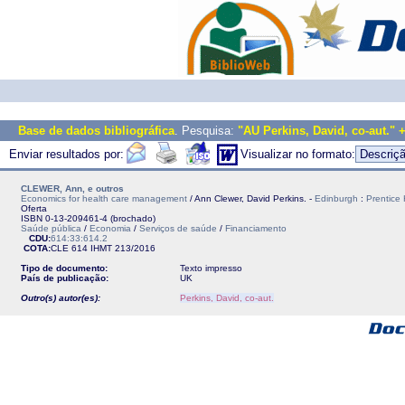
Base de dados bibliográfica
. Pesquisa:
"AU Perkins, David, co-aut." 
Enviar resultados por:
Visualizar no formato:
CLEWER, Ann, e outros
Economics for health care management
/ Ann Clewer, David Perkins. -
Edinburgh
:
Prentice 
Oferta
ISBN 0-13-209461-4 (brochado)
Saúde pública
/
Economia
/
Serviços de saúde
/
Financiamento
CDU:
614:33:614.2
COTA:
CLE 614
IHMT
213/2016
Tipo de documento:
Texto impresso
País de publicação:
UK
Outro(s) autor(es):
Perkins, David, co-aut.