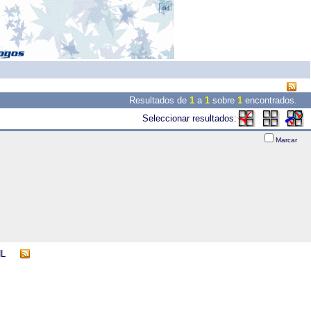
Resultados de
1
a
1
sobre
1
encontrados.
Seleccionar resultados:
Marcar
NL