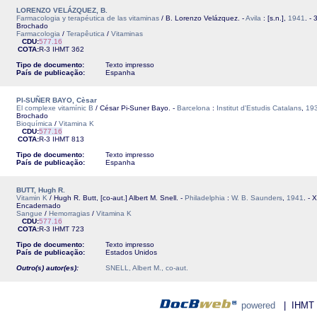
LORENZO VELÁZQUEZ, B.
Farmacologia y terapéutica de las vitaminas
/ B. Lorenzo Velázquez. -
Avila
: [s.n.],
1941
. - 
Brochado
Farmacologia
/
Terapêutica
/
Vitaminas
CDU:
577.16
COTA:
R-3
IHMT
362
Tipo de documento:
Texto impresso
País de publicação:
Espanha
PI-SUÑER BAYO, Cèsar
El complexe vitamínic B
/ César Pi-Suner Bayo. -
Barcelona
:
Institut d'Estudis Catalans
,
19
Brochado
Bioquímica
/
Vitamina K
CDU:
577.16
COTA:
R-3
IHMT
813
Tipo de documento:
Texto impresso
País de publicação:
Espanha
BUTT, Hugh R.
Vitamin K
/ Hugh R. Butt, [co-aut.] Albert M. Snell. -
Philadelphia
:
W. B. Saunders
,
1941
. - X
Encadernado
Sangue
/
Hemorragias
/
Vitamina K
CDU:
577.16
COTA:
R-3
IHMT
723
Tipo de documento:
Texto impresso
País de publicação:
Estados Unidos
Outro(s) autor(es):
SNELL, Albert M., co-aut.
powered
| IHMT - 