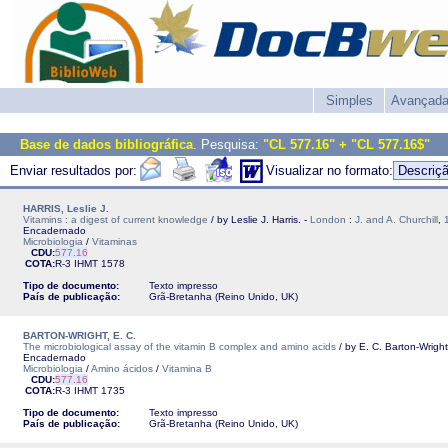
Simples
Avançad
Base de dados bibliográfica
. Pesquisa:
"CL 577.16" + "CL 577.16$"
Enviar resultados por:
Visualizar no formato:
HARRIS, Leslie J.
Vitamins : a digest of current knowledge
/ by Leslie J. Harris. -
London
:
J. and A. Churchill
,
Encadernado
Microbiologia
/
Vitaminas
CDU:
577.16
COTA:
R-3
IHMT
1578
Tipo de documento:
Texto impresso
País de publicação:
Grã-Bretanha (Reino Unido, UK)
BARTON-WRIGHT, E. C.
The microbiological assay of the vitamin B complex and amino acids
/ by E. C. Barton-Wright
Encadernado
Microbiologia
/
Amino ácidos
/
Vitamina B
CDU:
577.16
COTA:
R-3
IHMT
1735
Tipo de documento:
Texto impresso
País de publicação:
Grã-Bretanha (Reino Unido, UK)