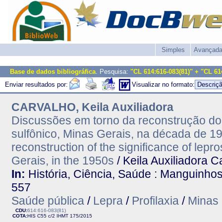
Simples
Avançad
Base de dados bibliográfica
. Pesquisa:
"CL 614:616-083(81)" + "CL 61
Enviar resultados por:
Visualizar no formato:
CARVALHO, Keila Auxiliadora
Discussões em torno da reconstrução do 
sulfônico, Minas Gerais, na década de 1
reconstruction of the significance of lepr
Gerais, in the 1950s
/ Keila Auxiliadora C
In:
História, Ciência, Saúde : Manguinhos.-
557
Saúde pública
/
Lepra
/
Profilaxia
/
Minas 
CDU:
614:616-083(81)
COTA:
HIS C55 c/2
IHMT
175/2015