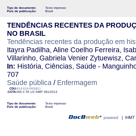
Tipo de documento:
Texto impresso
País de publicação:
Brasil
TENDÊNCIAS RECENTES DA PRODUÇ
NO BRASIL
Tendências recentes da produção em his
Itayra Padilha, Aline Coelho Ferreira, Isa
Villarinho, Gabriela Venier Zytuewisz, Cam
In:
História, Ciências, Saúde - Manguinhos 
707
Saúde pública
/
Enfermagem
CDU:
614:616-083(81)
COTA:
HIS C 55 c/2
IHMT
391/2013
Tipo de documento:
Texto impresso
País de publicação:
Brasil
powered
| IHMT - 