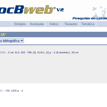
Simples
Avançada
Índice
Tesauros
Temática
13)$"
1958
. - 2 vol. XLII, 263 - 789, [2], XLIII-L, [1] p. : il. [9 desdobr.] ; 26 cm
37
. - VIII, 1250 p. : il.