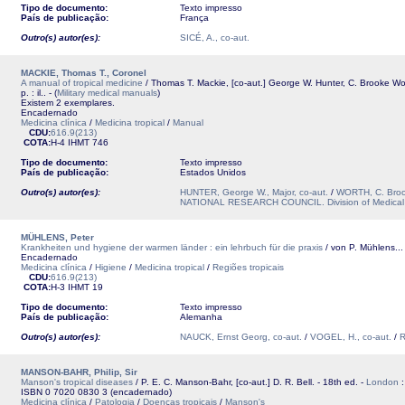
Tipo de documento:
Texto impresso
País de publicação:
França
Outro(s) autor(es):
SICÉ, A., co-aut.
MACKIE, Thomas T., Coronel
A manual of tropical medicine
/ Thomas T. Mackie, [co-aut.] George W. Hunter, C. Brooke Worth
p. : il.. - (
Military medical manuals
)
Existem 2 exemplares.
Encadernado
Medicina clínica
/
Medicina tropical
/
Manual
CDU:
616.9(213)
COTA:
H-4
IHMT
746
Tipo de documento:
Texto impresso
País de publicação:
Estados Unidos
Outro(s) autor(es):
HUNTER, George W., Major, co-aut.
/
WORTH, C. Brook
NATIONAL RESEARCH COUNCIL. Division of Medical Sc
MÜHLENS, Peter
Krankheiten und hygiene der warmen länder : ein lehrbuch für die praxis
/ von P. Mühlens... [
Encadernado
Medicina clínica
/
Higiene
/
Medicina tropical
/
Regiões tropicais
CDU:
616.9(213)
COTA:
H-3
IHMT
19
Tipo de documento:
Texto impresso
País de publicação:
Alemanha
Outro(s) autor(es):
NAUCK, Ernst Georg, co-aut.
/
VOGEL, H., co-aut.
/
R
MANSON-BAHR, Philip, Sir
Manson's tropical diseases
/ P. E. C. Manson-Bahr, [co-aut.] D. R. Bell. - 18th ed. -
London
ISBN 0 7020 0830 3 (encadernado)
Medicina clínica
/
Patologia
/
Doenças tropicais
/
Manson's