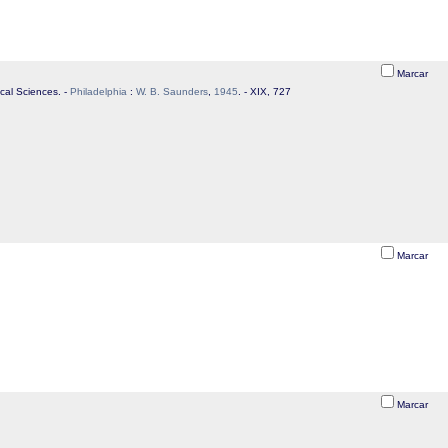
Marcar
ical Sciences. -
Philadelphia
:
W. B. Saunders
,
1945
. - XIX, 727
Marcar
Marcar