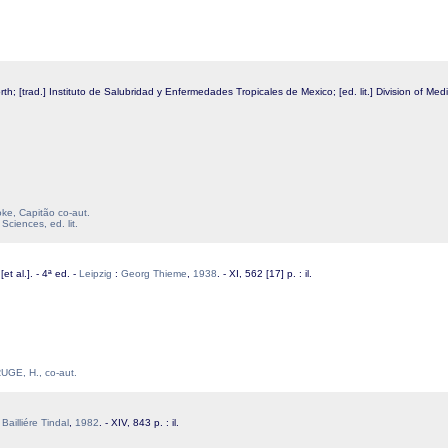
; [trad.] Instituto de Salubridad y Enfermedades Tropicales de Mexico; [ed. lit.] Division of Med
e, Capitão co-aut.
iences, ed. lit.
et al.]. - 4ª ed. -
Leipzig
:
Georg Thieme
,
1938
. - XI, 562 [17] p. : il.
UGE, H., co-aut.
:
Bailliére Tindal
,
1982
. - XIV, 843 p. : il.