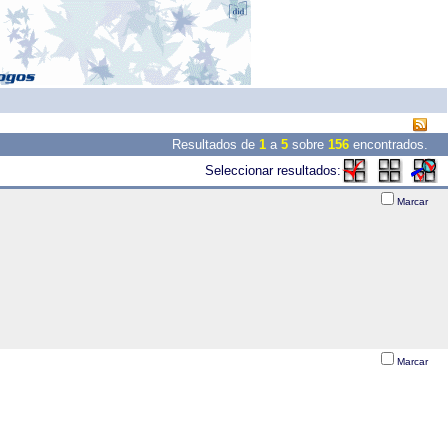
Resultados de
1
a
5
sobre
156
encontrados.
Seleccionar resultados:
Marcar
Marcar