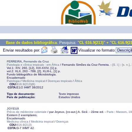
Base de dados bibliográfica
. Pesquisa:
"CL 616.9(213)" + "CL 616.9(2
Enviar resultados por:
Visualizar no formato:
FERREIRA, Fernando da Cruz
Patologia e clínica tropicais : em África
/ Fernando Simões da Cruz Ferreira. -
[S. l.]
:
[s. n.]
,
Vol.1: XIV, 260, [12], XIX-XXIV, [1] p.
vol.2: XLII, 263 - 789, [2], XLIII-L, [1] p.
Fundo bibliográfico de Microbiologia.
Encadernado
Patologia
/
Medicina tropical
/
Doenças tropicais
/
África
CDU:
616.9(213)(6)
COTA:
E1/2
IHMT
38/2012
Tipo de documento:
Texto impresso
País de publicação:
Estados Unidos
JOYEUX
Précis de médecine coloniale
/ par Joyeux, [co-aut.] A. Sicé. - 2ème ed. -
Paris
:
Masson
,
19
Existem 2 exemplares.
Encadernado
Medicina clínica
/
Medicina tropical
/
Doenças
CDU:
616.9(213)
COTA:
G-7
IHMT
42