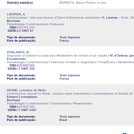
Outro(s) autor(es):
BARRETO, Mauro Pereira, co-aut.
LAVERAN, A.
Leishmanioses : kala azar bouton d'Orient leishmaniose américaine
/ A. Laveran. -
Paris
:
M
Brochado
Parasitologia
/
Leishmanioses
/
Kala-azar
CDU:
616.993.161
COTA:
J-2
IHMT
97
Tipo de documento:
Texto impresso
País de publicação:
França
D'OELSNITZ, M.
Diagnostic et traitment du kala azar Méditerréen de l'enfant et de l'adulte
/ M. d'Oelsnitz; [p
Encadernado
Parasitologia
/
Leishmanioses
/
Kala-Azar
/
Análise e diagnóstico
/
TerapÊutica
/
Mediterrân
CDU:
616.993.161
COTA:
I-7
IHMT
259
Tipo de documento:
Texto impresso
País de publicação:
França
DEANE, Leónidas de Mello
Leishmaniose visceral no Brasil : estudos sobre reservatórios e transmissores no Estado do
Existem 2 exemplares.
Brochado
Parasitologia
/
Leishmanioses
/
Transmissores
/
Reservatórios
CDU:
616.993.161
COTA:
I-7
IHMT
2467
Tipo de documento:
Texto impresso
País de publicação:
Brasil