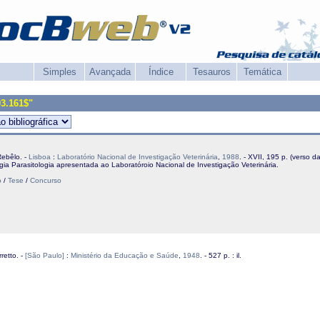
Simples
Avançada
Índice
Tesauros
Temática
93.161$"
Rebêlo. -
Lisboa
:
Laboratório Nacional de Investigação Veterinária
,
1988
. - XVII, 195 p. (verso d
ogia Parasitologia apresentada ao Laboratóroio Nacional de Investigação Veterinária.
o
/
Tese
/
Concurso
retto. -
[São Paulo]
:
Ministério da Educação e Saúde
,
1948
. - 527 p. : il.