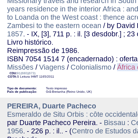
Missionary travels and research in South A
years residence in the interior Africa : 
to Loanda on the West coast : thence acr
Zambesi to the eastern ocean
/ by David 
1857
. - IX, [3], 711 p. : il. [3 desdobr.] ; 23
Livro histórico.
Reimpressão de 1986.
ISBN 7054 1514 7 (encadernado) : oferta
Missões
/
Viagens
/
Colonialismo
/
África
CDU:
91(680)(673)
COTA:
S Leitura
IHMT
1165/2011
Tipo de documento:
Texto impresso
País de publicação:
Grã-Bretanha (Reino Unido, UK)
PEREIRA, Duarte Pacheco
Esmeraldo de Situ Orbis : côte occident
par Duarte Pacheco Pereira. -
Bissau
:
Ce
1956
. - 226 p. : il.. - (
Centro de Estudos d