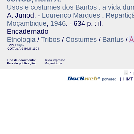
Usos e costumes dos Bantos : a vida duma
A. Junod. -
Lourenço Marques
:
Repartiçã
Moçambique
,
1946
. - 634 p. : il.
Encadernado
Etnologia
/
Tribos
/
Costumes
/
Bantus
/
Á
CDU:
39(6)
COTA:
s A-6
IHMT
1194
Tipo de documento:
Texto impresso
País de publicação:
Moçambique
1
powered
| IHMT - 