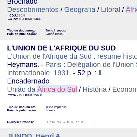
Brochado
Descobrimentos
/
Geografia
/
Litoral
/
Áfr
CDU:
916.6
COTA:
s B-3
IHMT
2364
Tipo de documento:
Texto impresso
País de publicação:
Guiné-Bissau
L'UNION DE L'AFRIQUE DU SUD
L'Union de l'Afrique du Sud : resume his
Heymans. -
Paris
:
Délégation de l'Union 
Internationale
,
1931
. - 52 p. : il.
Encadernado
União da
África do Sul
/
História
/
Econom
COTA:
s B-1
IHMT
556 P
Tipo de documento:
Texto impresso
País de publicação:
França
Outro(s) autor(es):
HEYMANS, G. M. A., ed. lit.
JUNOD, Henri A.