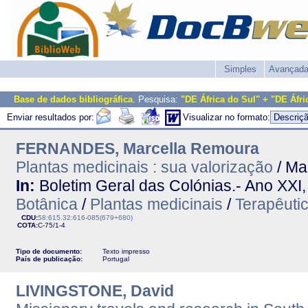
Simples
Avançad
Base de dados bibliográfica
. Pesquisa:
"DE África do Sul" + "DE Áfri
Enviar resultados por:
Visualizar no formato:
FERNANDES, Marcella Remoura
Plantas medicinais : sua valorização
/ Ma
In:
Boletim Geral das Colónias.- Ano XXI,
Botânica
/
Plantas medicinais
/
Terapêuti
CDU:
58:615.32:616-085(679+680)
COTA:
C-75/1-4
Tipo de documento:
Texto impresso
País de publicação:
Portugal
LIVINGSTONE, David