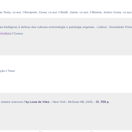
ia Testa, co-aut.
/
Benjamin, Cesar, co-aut.
/
Breilh, Jaime, co-aut.
/
Moreira, Josino Costa, co-aut
ias biológicas à defesa das culturas entomologia e patologia vegetais
. -
Lisboa
:
Sociedade Portu
ricultura
/
Cursos
ação
/
Timor
d related sciences
/ by Louis de Vries. -
New York
:
McGraw Hill
,
1946
. - IX, 558 p.