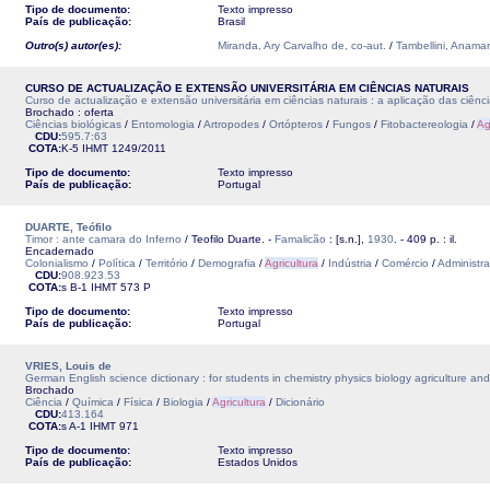
Tipo de documento:
Texto impresso
País de publicação:
Brasil
Outro(s) autor(es):
Miranda, Ary Carvalho de, co-aut.
/
Tambellini, Anamar
CURSO DE ACTUALIZAÇÃO E EXTENSÃO UNIVERSITÁRIA EM CIÊNCIAS NATURAIS
Curso de actualização e extensão universitária em ciências naturais : a aplicação das ciênc
Brochado : oferta
Ciências biológicas
/
Entomologia
/
Artropodes
/
Ortópteros
/
Fungos
/
Fitobactereologia
/
Ag
CDU:
595.7:63
COTA:
K-5
IHMT
1249/2011
Tipo de documento:
Texto impresso
País de publicação:
Portugal
DUARTE, Teófilo
Timor : ante camara do Inferno
/ Teofilo Duarte. -
Famalicão
: [s.n.],
1930
. - 409 p. : il.
Encadernado
Colonialismo
/
Política
/
Território
/
Demografia
/
Agricultura
/
Indústria
/
Comércio
/
Administr
CDU:
908.923.53
COTA:
s B-1
IHMT
573 P
Tipo de documento:
Texto impresso
País de publicação:
Portugal
VRIES, Louis de
German English science dictionary : for students in chemistry physics biology agriculture an
Brochado
Ciência
/
Química
/
Física
/
Biologia
/
Agricultura
/
Dicionário
CDU:
413.164
COTA:
s A-1
IHMT
971
Tipo de documento:
Texto impresso
País de publicação:
Estados Unidos