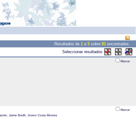
Resultados de
1
a
5
sobre
81
encontrados.
Seleccionar resultados:
Marcar
Marcar
amin, Jaime Breilh, Josino Costa Moreira