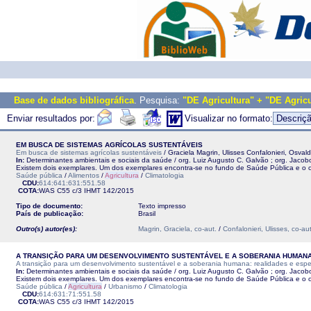
Base de dados bibliográfica
. Pesquisa:
"DE Agricultura" + "DE Agricu
Enviar resultados por:
Visualizar no formato:
EM BUSCA DE SISTEMAS AGRÍCOLAS SUSTENTÁVEIS
Em busca de sistemas agrícolas sustentáveis
/ Graciela Magrin, Ulisses Confalonieri, Osva
In:
Determinantes ambientais e sociais da saúde / org. Luiz Augusto C. Galvão ; org. Jacob
Existem dois exemplares. Um dos exemplares encontra-se no fundo de Saúde Pública e o o
Saúde pública
/
Alimentos
/
Agricultura
/
Climatologia
CDU:
614:641:631:551.58
COTA:
WAS C55 c/3
IHMT
142/2015
Tipo de documento:
Texto impresso
País de publicação:
Brasil
Outro(s) autor(es):
Magrin, Graciela, co-aut.
/
Confalonieri, Ulisses, co-aut
A TRANSIÇÃO PARA UM DESENVOLVIMENTO SUSTENTÁVEL E A SOBERANIA HUMANA:
A transição para um desenvolvimento sustentável e a soberania humana: realidades e espe
In:
Determinantes ambientais e sociais da saúde / org. Luiz Augusto C. Galvão ; org. Jacobo
Existem dois exemplares. Um dos exemplares encontra-se no fundo de Saúde Pública e o o
Saúde pública
/
Agricultura
/
Urbanismo
/
Climatologia
CDU:
614:631:71:551.58
COTA:
WAS C55 c/3
IHMT
142/2015