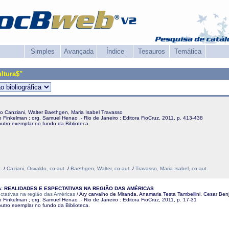
Simples
Avançada
Índice
Tesauros
Temática
ltura$"
ldo Canziani, Walter Baethgen, Maria Isabel Travasso
o Finkelman ; org. Samuel Henao .- Rio de Janeiro : Editora FioCruz, 2011, p. 413-438
utro exemplar no fundo da Biblioteca.
.
/
Caziani, Osvaldo, co-aut.
/
Baethgen, Walter, co-aut.
/
Travasso, Maria Isabel, co-aut.
 REALIDADES E ESPECTATIVAS NA REGIÃO DAS AMÉRICAS
ctativas na região das Américas
/ Ary carvalho de Miranda, Anamaria Testa Tambellini, Cesar Benj
 Finkelman ; org. Samuel Henao .- Rio de Janeiro : Editora FioCruz, 2011, p. 17-31
utro exemplar no fundo da Biblioteca.