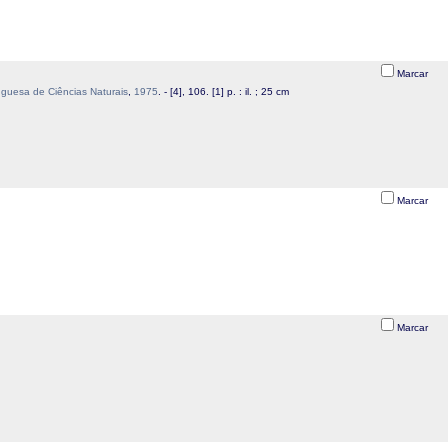
.
Marcar
guesa de Ciências Naturais
,
1975
. - [4], 106. [1] p. : il. ; 25 cm
Marcar
Marcar