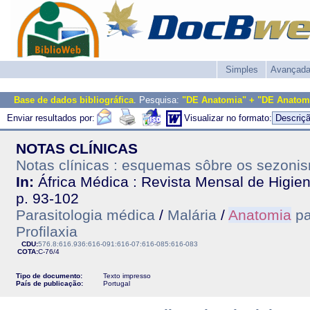
Simples
Avançad
Base de dados bibliográfica
. Pesquisa:
"DE Anatomia" + "DE Anatom
Enviar resultados por:
Visualizar no formato:
NOTAS CLÍNICAS
Notas clínicas : esquemas sôbre os sezoni
In:
África Médica : Revista Mensal de Higiene
p. 93-102
Parasitologia médica
/
Malária
/
Anatomia
pa
Profilaxia
CDU:
576.8:616.936:616-091:616-07:616-085:616-083
COTA:
C-76/4
Tipo de documento:
Texto impresso
País de publicação:
Portugal