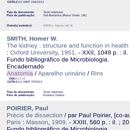
COTA:
E2/2
IHMT
248/2012
Tipo de documento:
Texto impresso
País de publicação:
Grã-Bretanha (Reino Unido, UK)
Outro(s) autor(es):
SAVILL, Agnes, ed. lit.
SMITH, Homer W.
The kidney : structure and function in healt
:
Oxford University
,
1951
. - XXII, 1049 p. : il
Fundo bibliográfico de Microbiologia.
Encadernado
Anatomia
/
Aparelho urinário
/
Rins
CDU:
612.46
COTA:
E1/1
IHMT
75/2012
Tipo de documento:
Texto impresso
País de publicação:
Estados Unidos
POIRIER, Paul
Précis de dissection
/ par Paul Poirier, [co-
Paris
:
Masson
,
1909
. - XXIII, 560 p. : il. ; 2
Fundo bibliográfico de Microbiologia.