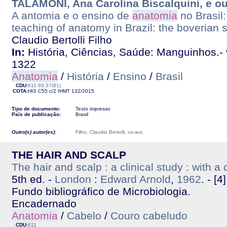
TALAMONI, Ana Carolina Biscalquini, e ou
A antomia e o ensino de
anatomia
no Brasil
teaching of anatomy in Brazil: the boverian 
Claudio Bertolli Filho
In:
História, Ciências, Saúde: Manguinhos.- v
1322
Anatomia
/
História
/
Ensino
/
Brasil
CDU:
611:93:37(81)
COTA:
HIS C55 c/2
IHMT
132/2015
Tipo de documento:
Texto impresso
País de publicação:
Brasil
Outro(s) autor(es):
Filho, Claudio Bertolli, co-aut.
THE HAIR AND SCALP
The hair and scalp : a clinical study : with a
5th ed. -
London
:
Edward Arnold
,
1962
. - [4
Fundo bibliográfico de Microbiologia.
Encadernado
Anatomia
/
Cabelo
/
Couro cabeludo
CDU:
611