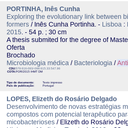
PORTINHA, Inês Cunha
Exploring the evolutionary link between b
formers
/ Inês Cunha Portinha. -
Lisboa
:
2015
. - 54 p. ; 30 cm
A thesis submited for the degree of Mast
Oferta
Brochado
Microbiologia médica
/
Bacteriologia
/
Ant
CDU:
579:616-093/-098:615.33:547.96
COTA:
POR/2015
IHMT
DM
Tipo de documento:
Texto impresso
País de publicação:
Portugal
LOPES, Elizeth do Rosário Delgado
Desenvolvimento de novas estratégias m
compostos com potencial terapêutico par
micobacterioses
/ Elizeth do Rosário De