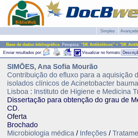
Simples
Avançad
Base de dados bibliográfica
. Pesquisa:
"DE Antibióticos" + "DE Antib
Enviar resultados por:
Visualizar no formato:
SIMÕES, Ana Sofia Mourão
Contribuição do efluxo para a aquisição 
isolados clínicos de Acinetobacter bauma
Lisboa
:
Instituto de Higiene e Medicina T
Dissertação para obtenção do grau de M
CD.
Oferta
Brochado
Microbiologia médica
/
Infeções
/
Tratame