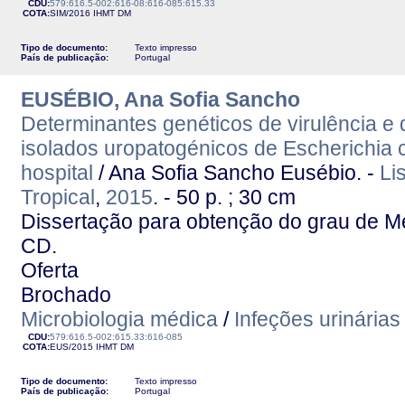
CDU:
579:616.5-002:616-08:616-085:615.33
COTA:
SIM/2016
IHMT
DM
Tipo de documento:
Texto impresso
País de publicação:
Portugal
EUSÉBIO, Ana Sofia Sancho
Determinantes genéticos de virulência e 
isolados uropatogénicos de Escherichia 
hospital
/ Ana Sofia Sancho Eusébio. -
Li
Tropical
,
2015
. - 50 p. ; 30 cm
Dissertação para obtenção do grau de M
CD.
Oferta
Brochado
Microbiologia médica
/
Infeções urinárias
CDU:
579:616.5-002:615.33:616-085
COTA:
EUS/2015
IHMT
DM
Tipo de documento:
Texto impresso
País de publicação:
Portugal