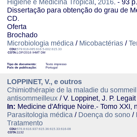
Higiene e Medicina Tropical
,
2016
. - 93 p
Dissertação para obtenção do grau de M
CD.
Oferta
Brochado
Microbiologia médica
/
Micobactérias
/
Te
CDU:
579:616-085:616.5-002:615.33
COTA:
LOP/2016
IHMT
DM
Tipo de documento:
Texto impresso
País de publicação:
Portugal
LOPPINET, V., e outros
Chimiothérapie de la maladie du sommeil 
antisommeilleux
/ V. Loppinet, J. P. Legait
In:
Medicine d'Afrique Noire.- Tomo XXI, n
Parasitologia médica
/
Doença do sono
/
Tratamento
CDU:
576.8:616.937:615.36:615.33:616-08
COTA:
1132