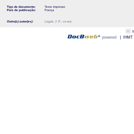
Tipo de documento:
Texto impresso
País de publicação:
França
Outro(s) autor(es):
Legait, J. P., co-aut.
1
powered
| IHMT - 