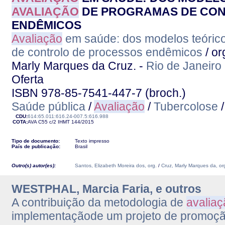
AVALIAÇÃO
DE PROGRAMAS DE CON
ENDÊMICOS
Avaliação
em saúde: dos modelos teórico
de controlo de processos endêmicos
/ or
Marly Marques da Cruz. -
Rio de Janeiro
Oferta
ISBN 978-85-7541-447-7 (broch.)
Saúde pública
/
Avaliação
/
Tubercolose
CDU:
614:65.011:616.24-007.5:616.988
COTA:
AVA C55 c/2
IHMT
144/2015
Tipo de documento:
Texto impresso
País de publicação:
Brasil
Outro(s) autor(es):
Santos, Elizabeth Moreira dos, org.
/
Cruz, Marly Marques da, or
WESTPHAL, Marcia Faria, e outros
A contribuição da metodologia de
avaliaç
implementaçãode um projeto de promoçã