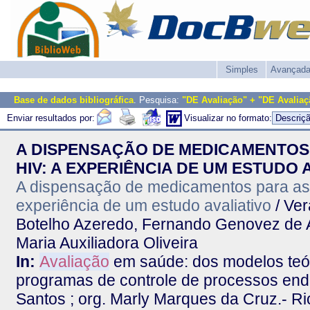
Simples
Avançad
Base de dados bibliográfica
. Pesquisa:
"DE Avaliação" + "DE Avaliaç
Enviar resultados por:
Visualizar no formato:
A DISPENSAÇÃO DE MEDICAMENTOS
HIV: A EXPERIÊNCIA DE UM ESTUDO 
A dispensação de medicamentos para as
experiência de um estudo avaliativo
/ Ver
Botelho Azeredo, Fernando Genovez de Av
Maria Auxiliadora Oliveira
In:
Avaliação
em saúde: dos modelos teór
programas de controle de processos endê
Santos ; org. Marly Marques da Cruz.- Ri