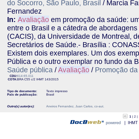
do Socorro, São Paulo, Brasil
/ Marcia Fa
Fernandez
In:
Avaliação
em promoção da saúde: uma
entre o Brasil e a cátedra de abordagen
(CACIS), da Universidade de Montreal, d
Secretários de Saúde.- Brasília : CONAS
Existem dois exemplares. Um dos exemp
Pública e o outro exemplar no fundo da Bi
Saúde pública
/
Avaliação
/
Promoção da
CDU:
614:65.011
COTA:
BRA C55 c/2
IHMT
143/2015
Tipo de documento:
Texto impresso
País de publicação:
Brasil
Outro(s) autor(es):
Aneiros Fernandez, Juan Carlos, co-aut.
1
2
powered
| IHMT - 