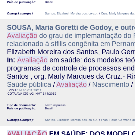
País de publicação:
Brasil
Outro(s) autor(es):
Santos, Elizabeth Moreira dos, co-aut.
/
Cruz, Marly Marques da,
SOUSA, Maria Goretti de Godoy, e out
Avaliação
do grau de implemantação do P
relacionado à sífilis congênita em Pern
Elizabeth Moreira dos Santos, Paulo Ger
In:
Avaliação
em saúde: dos modelos teór
programas de controle de processos endê
Santos ; org. Marly Marques da Cruz.- Ri
Saúde pública
/
Avaliação
/
Nascimento
/
CDU:
614:65.011:392.1
COTA:
AVA C55 c/2
IHMT
144/2015
Tipo de documento:
Texto impresso
País de publicação:
Brasil
Outro(s) autor(es):
Santos, Elizabeth Moreira dos, co-aut.
/
Frias, Paulo Germano de
AVALIAÇÃO
EM SAÚDE: DOS MODELO