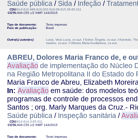
Saúde pública
/
Sida
/
Infeção
/
Tratamen
CDU:
614:616.988:616-002:616-08:615.36:65.011
COTA:
AVA C55 c/2
IHMT
144/2015
Tipo de documento:
Texto impresso
País de publicação:
Brasil
Outro(s) autor(es):
Luiza, Vera Lucia, co-aut.
/
Esher, Ângela, co-aut.
/
Azeredo, Thi
martins, co-aut.
/
Oliveira Maria Auxiliadora, co-aut.
ABREU, Dolores Maria Franco de, e ou
Avaliação
de implementação do Núcleo D
na Região Metropolitana II do Estado do
Maria Franco de Abreu, Elizabeth Moreir
In:
Avaliação
em saúde: dos modelos teór
programas de controle de processos endê
Santos ; org. Marly Marques da Cruz.- Ri
Saúde pública
/
Inspeção sanitária
/
Aval
CDU:
614:614.3:65.011
COTA:
AVA C55 c/2
IHMT
144/2015
Tipo de documento:
Texto impresso