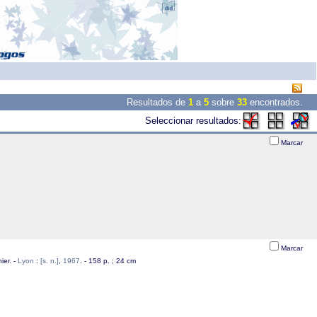
Resultados de
1
a
5
sobre
33
encontrados.
Seleccionar resultados:
Marcar
Marcar
ier. -
Lyon
:
[s. n.]
,
1967
. - 158 p. ; 24 cm