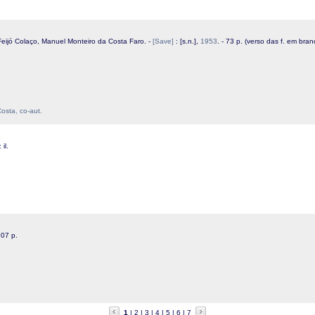
Feijó Colaço, Manuel Monteiro da Costa Faro. -
[Save]
: [s.n.],
1953
. - 73 p. (verso das f. em bran
sta, co-aut.
 il.
307 p.
1
2
3
4
5
6
7