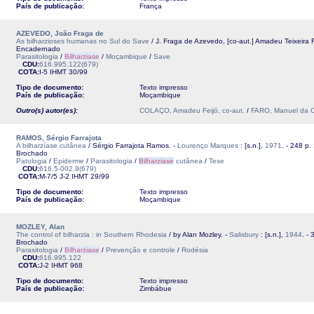
País de publicação:
França
AZEVEDO, João Fraga de
As bilharzioses humanas no Sul do Save
/ J. Fraga de Azevedo, [co-aut.] Amadeu Teixeira 
Encadernado
Parasitologia
/
Bilharziase
/
Moçambique
/
Save
CDU:
616.995.122(679)
COTA:
I-5
IHMT
30/99
Tipo de documento:
Texto impresso
País de publicação:
Moçambique
Outro(s) autor(es):
COLAÇO, Amadeu Feijó, co-aut.
/
FARO, Manuel da Co
RAMOS, Sérgio Farrajota
A bilharzíase cutânea
/ Sérgio Farrajota Ramos. -
Lourenço Marques
: [s.n.],
1971
. - 248 p. :
Brochado
Patologia
/
Epiderme
/
Parasitologia
/
Bilharziase
cutânea
/
Tese
CDU:
616.5-002.9(679)
COTA:
M-7/5 J-2
IHMT
29/99
Tipo de documento:
Texto impresso
País de publicação:
Moçambique
MOZLEY, Alan
The control of bilharzia : in Southern Rhodesia
/ by Alan Mozley. -
Salisbury
: [s.n.],
1944
. - 
Brochado
Parasitologia
/
Bilharziase
/
Prevenção e controle
/
Rodésia
CDU:
616.995.122
COTA:
J-2
IHMT
968
Tipo de documento:
Texto impresso
País de publicação:
Zimbábue