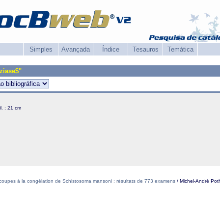
Simples
Avançada
Índice
Tesauros
Temática
ziase$"
 il. ; 21 cm
r coupes à la congélation de Schistosoma mansoni : résultats de 773 examens
/ Michel-André Poth