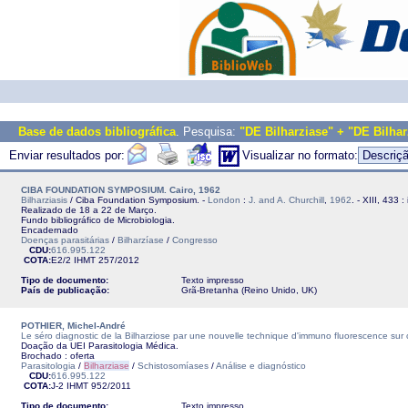
Base de dados bibliográfica
. Pesquisa:
"DE Bilharziase" + "DE Bilhar
Enviar resultados por:
Visualizar no formato:
CIBA FOUNDATION SYMPOSIUM. Cairo, 1962
Bilharziasis
/ Ciba Foundation Symposium. -
London
:
J. and A. Churchill
,
1962
. - XIII, 433 :
Realizado de 18 a 22 de Março.
Fundo bibliográfico de Microbiologia.
Encadernado
Doenças parasitárias
/
Bilharzíase
/
Congresso
CDU:
616.995.122
COTA:
E2/2
IHMT
257/2012
Tipo de documento:
Texto impresso
País de publicação:
Grã-Bretanha (Reino Unido, UK)
POTHIER, Michel-André
Le séro diagnostic de la Bilharziose par une nouvelle technique d'immuno fluorescence su
Doação da UEI Parasitologia Médica.
Brochado : oferta
Parasitologia
/
Bilharziase
/
Schistosomíases
/
Análise e diagnóstico
CDU:
616.995.122
COTA:
J-2
IHMT
952/2011
Tipo de documento:
Texto impresso