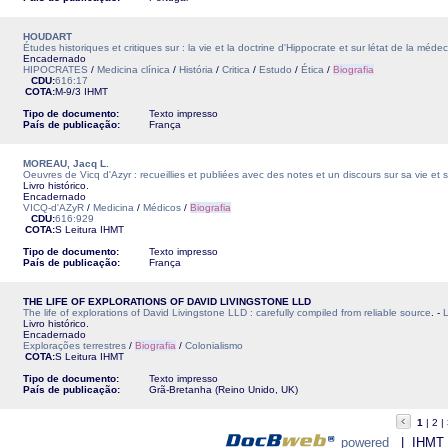
HOUDART
Études historiques et critiques sur : la vie et la doctrine d'Hippocrate et sur létat de la médec
Encadernado
HIPOCRATES
/
Medicina clínica
/
História
/
Critica
/
Estudo
/
Ética
/
Biografia
CDU:
616:17
COTA:
M-9/3
IHMT
Tipo de documento:
Texto impresso
País de publicação:
França
MOREAU, Jacq L.
Oeuvres de Vicq d'Azyr : recueillies et publiées avec des notes et un discours sur sa vie et
Livro histórico.
Encadernado
VICQ-d'AZyR
/
Medicina
/
Médicos
/
Biografia
CDU:
616:929
COTA:
S Leitura
IHMT
Tipo de documento:
Texto impresso
País de publicação:
França
THE LIFE OF EXPLORATIONS OF DAVID LIVINGSTONE LLD
The life of explorations of David Livingstone LLD : carefully compiled from reliable source
. -
Livro histórico.
Encadernado
Explorações terrestres
/
Biografia
/
Colonialismo
COTA:
S Leitura
IHMT
Tipo de documento:
Texto impresso
País de publicação:
Grã-Bretanha (Reino Unido, UK)
1
2
powered
| IHMT - 