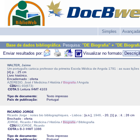
Simples
Avançad
Base de dados bibliográfica
. Pesquisa:
"DE Biografia" + "DE Biografi
Enviar resultados por:
Visualizar no formato:
WALTER, Jaime
Um português carioca professor da primeira Escola Médica de Angola 1791 : as suas liçõe
[4] p. ; 25 cm
Livro histórico.
Encadernado : oferta
AZEREDO, José
/
Medicina
/
História
/
Biografia
/
Angola
CDU:
61:93(673)
COTA:
S Leitura
IHMT
4103
Tipo de documento:
Texto impresso
País de publicação:
Portugal
RICARDO JORGE
Ricardo Jorge : notes bio bibliographiques
. -
Lisboa
: [s.n.],
1946
. - 20, [1] p. : il. ; 26 cm
Brochado : oferta
JORGE, Ricardo
/
Medicina
/
História
/
Biografia
/
Bibliografia
CDU:
92JORGE, Ricardo
COTA:
s B-3
IHMT
1086
Tipo de documento:
Texto impresso
País de publicação:
Portugal