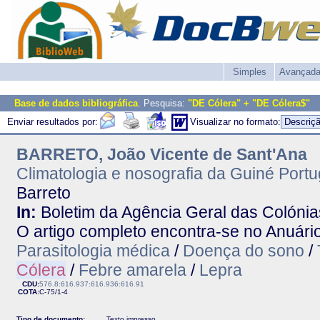
Simples
Avançad
Base de dados bibliográfica
. Pesquisa:
"DE Cólera" + "DE Cólera$"
Enviar resultados por:
Visualizar no formato:
BARRETO, João Vicente de Sant'Ana
Climatologia e nosografia da Guiné Port
Barreto
In:
Boletim da Agência Geral das Colónias
O artigo completo encontra-se no Anuári
Parasitologia médica
/
Doença do sono
/
Cólera
/
Febre amarela
/
Lepra
CDU:
576.8:616.937:616.936:616.91
COTA:
C-75/1-4
Tipo de documento:
Texto impresso