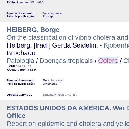
COTA:
S Leitura
IHMT
2684
Tipo de documento:
Texto impresso
País de publicação:
Portugal
HEIBERG, Borge
On the classification of vibrio cholera and
Heiberg; [trad.] Gerda Seidelin. -
Kjobenh
Brochado
Patologia
/
Doenças tropicais
/
Cólera
/
C
CDU:
616.981.31
COTA:
I-5
IHMT
682 P
Tipo de documento:
Texto impresso
País de publicação:
Dinamarca
Outro(s) autor(es):
SEIDELIN, Gerda, co-aut.
ESTADOS UNIDOS DA AMÉRICA. War De
Office
Report on epidemic and cholera and yellow