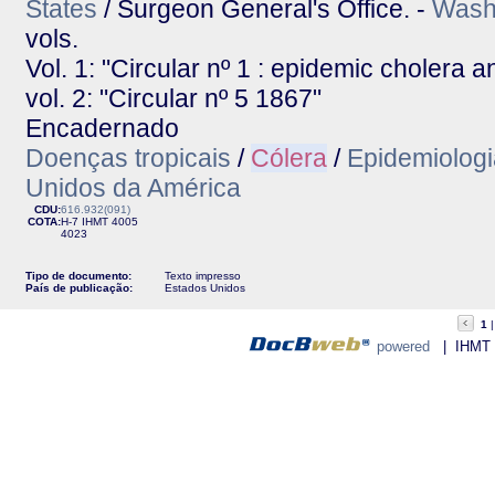
States
/ Surgeon General's Office. -
Wash
vols.
Vol. 1: "Circular nº 1 : epidemic cholera 
vol. 2: "Circular nº 5 1867"
Encadernado
Doenças tropicais
/
Cólera
/
Epidemiologi
Unidos da América
CDU:
616.932(091)
COTA:
H-7
IHMT
4005
4023
Tipo de documento:
Texto impresso
País de publicação:
Estados Unidos
1
powered
| IHMT - 