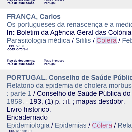
País de publicação:
Portugal
FRANÇA, Carlos
Os portugueses da renascença e a medici
In:
Boletim da Agência Geral das Colónias.
Parasitologia médica
/
Sifilis
/
Cólera
/
Fe
CDU:
576.8
COTA:
C-75/1-4
Tipo de documento:
Texto impresso
País de publicação:
Portugal
PORTUGAL. Conselho de Saúde Públic
Relatorio da epidemia de cholera morbus
: parte 1
/ Conselho de Saúde Pública do
1858
. - 193, (1) p. : il. ; mapas desdobr.
Livro histórico.
Encadernado
Epidemiologia
/
Epidemias
/
Cólera
/
Rela
CDU:
616.981.31