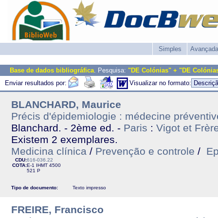
Simples
Avançad
Base de dados bibliográfica
. Pesquisa:
"DE Colónias" + "DE Colónia
Enviar resultados por:
Visualizar no formato:
BLANCHARD, Maurice
Précis d'épidemiologie : médecine préventiv
Blanchard. - 2ème ed. -
Paris
:
Vigot et Frèr
Existem 2 exemplares.
Medicina clínica
/
Prevenção e controle
/
Ep
CDU:
616-036.22
COTA:
E-1
IHMT
4500
521 P
Tipo de documento:
Texto impresso
FREIRE, Francisco