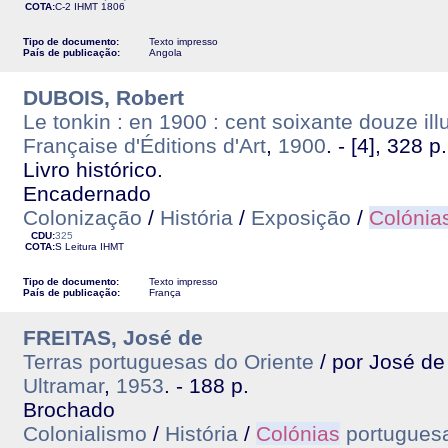
COTA:
C-2
IHMT
1806
Tipo de documento:
Texto impresso
País de publicação:
Angola
DUBOIS, Robert
Le tonkin : en 1900 : cent soixante douze ill
Française d'Éditions d'Art
,
1900
. - [4], 328 p. 
Livro histórico.
Encadernado
Colonização
/
História
/
Exposição
/
Colónia
CDU:
325
COTA:
S Leitura
IHMT
Tipo de documento:
Texto impresso
País de publicação:
França
FREITAS, José de
Terras portuguesas do Oriente
/ por José de 
Ultramar
,
1953
. - 188 p.
Brochado
Colonialismo
/
História
/
Colónias
portugues