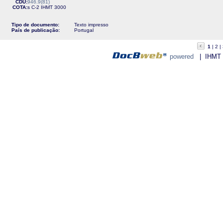
CDU:
946.9(81)
COTA:
s C-2
IHMT
3000
Tipo de documento:
Texto impresso
País de publicação:
Portugal
1
2
powered
| IHMT - 