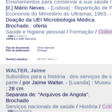
Ensinamentos para conservar a sua saúde n
[il.] Mário Neves. -
[Lisboa]
:
Repartição de 
Economia do Ministério do Ultramar
,
1963
. 
Doação da UEI Microbiologia Médica.
Brochado : oferta
Saúde e higiene pessoal
/
Formação
/
Colón
CDU:
613.888:37
COTA:
B-4
IHMT
980/2011
Tipo de documento:
Texto impresso
País de publicação:
Portugal
Outro(s) autor(es):
NEVES, Mário, il.
WALTER, Jaime
Subsídios para a história : dos serviços de 
parte
/ por Jaime Walter. -
[Luanda]
:
Museu 
; 28 cm
Separata de: "Arquivos de Angola".
Brochado
Serviços nacionais de saúde
/
História
/
Col
CDU:
614.39:93(673)