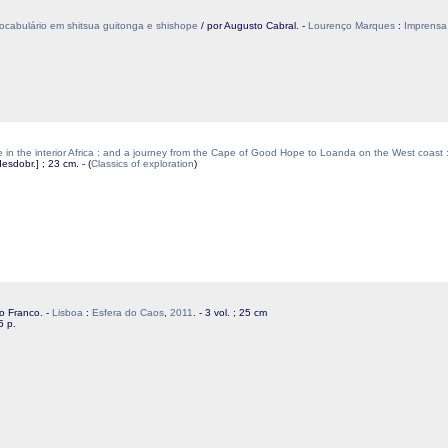
ocabulário em shitsua guitonga e shishope
/ por Augusto Cabral. -
Lourenço Marques
:
Imprensa
nce in the interior Africa : and a journey from the Cape of Good Hope to Loanda on the West coast
3 desdobr.] ; 23 cm. - (
Classics of exploration
)
do Franco. -
Lisboa
:
Esfera do Caos
,
2011
. - 3 vol. ; 25 cm
5 p.