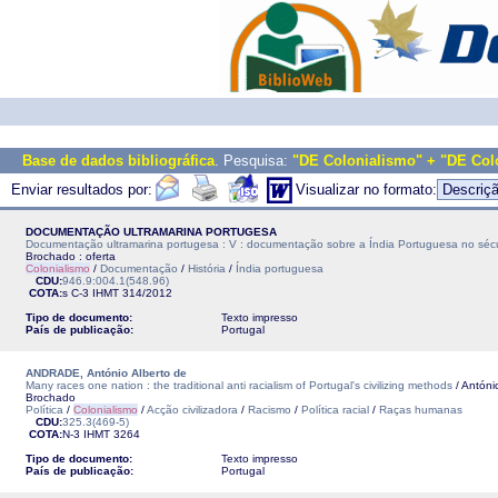
Base de dados bibliográfica
. Pesquisa:
"DE Colonialismo" + "DE Col
Enviar resultados por:
Visualizar no formato:
DOCUMENTAÇÃO ULTRAMARINA PORTUGESA
Documentação ultramarina portugesa : V : documentação sobre a Índia Portuguesa no sécu
Brochado : oferta
Colonialismo
/
Documentação
/
História
/
Índia portuguesa
CDU:
946.9:004.1(548.96)
COTA:
s C-3
IHMT
314/2012
Tipo de documento:
Texto impresso
País de publicação:
Portugal
ANDRADE, António Alberto de
Many races one nation : the traditional anti racialism of Portugal's civilizing methods
/ Antóni
Brochado
Política
/
Colonialismo
/
Acção civilizadora
/
Racismo
/
Política racial
/
Raças humanas
CDU:
325.3(469-5)
COTA:
N-3
IHMT
3264
Tipo de documento:
Texto impresso
País de publicação:
Portugal