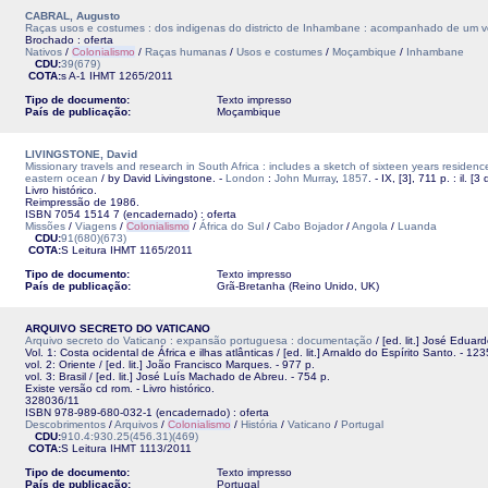
CABRAL, Augusto
Raças usos e costumes : dos indigenas do districto de Inhambane : acompanhado de um v
Brochado : oferta
Nativos
/
Colonialismo
/
Raças humanas
/
Usos e costumes
/
Moçambique
/
Inhambane
CDU:
39(679)
COTA:
s A-1
IHMT
1265/2011
Tipo de documento:
Texto impresso
País de publicação:
Moçambique
LIVINGSTONE, David
Missionary travels and research in South Africa : includes a sketch of sixteen years reside
eastern ocean
/ by David Livingstone. -
London
:
John Murray
,
1857
. - IX, [3], 711 p. : il. [
Livro histórico.
Reimpressão de 1986.
ISBN 7054 1514 7 (encadernado) : oferta
Missões
/
Viagens
/
Colonialismo
/
África do Sul
/
Cabo Bojador
/
Angola
/
Luanda
CDU:
91(680)(673)
COTA:
S Leitura
IHMT
1165/2011
Tipo de documento:
Texto impresso
País de publicação:
Grã-Bretanha (Reino Unido, UK)
ARQUIVO SECRETO DO VATICANO
Arquivo secreto do Vaticano : expansão portuguesa : documentação
/ [ed. lit.] José Eduar
Vol. 1: Costa ocidental de África e ilhas atlânticas / [ed. lit.] Arnaldo do Espírito Santo. - 123
vol. 2: Oriente / [ed. lit.] João Francisco Marques. - 977 p.
vol. 3: Brasil / [ed. lit.] José Luís Machado de Abreu. - 754 p.
Existe versão cd rom. - Livro histórico.
328036/11
ISBN 978-989-680-032-1 (encadernado) : oferta
Descobrimentos
/
Arquivos
/
Colonialismo
/
História
/
Vaticano
/
Portugal
CDU:
910.4:930.25(456.31)(469)
COTA:
S Leitura
IHMT
1113/2011
Tipo de documento:
Texto impresso
País de publicação:
Portugal