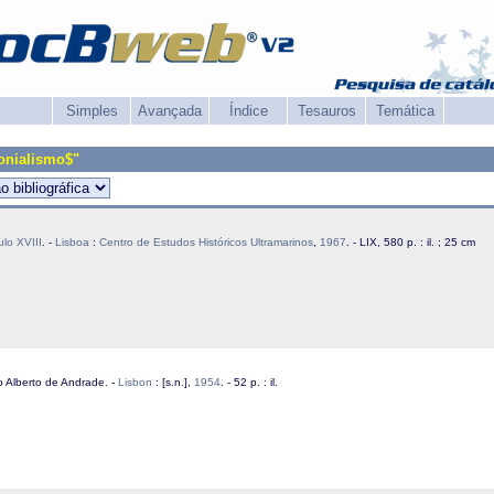
Simples
Avançada
Índice
Tesauros
Temática
onialismo$"
lo XVIII
. -
Lisboa
:
Centro de Estudos Históricos Ultramarinos
,
1967
. - LIX, 580 p. : il. ; 25 cm
o Alberto de Andrade. -
Lisbon
: [s.n.],
1954
. - 52 p. : il.