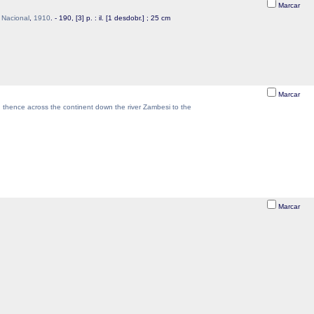
Marcar
 Nacional
,
1910
. - 190, [3] p. : il. [1 desdobr.] ; 25 cm
Marcar
 : thence across the continent down the river Zambesi to the
Marcar