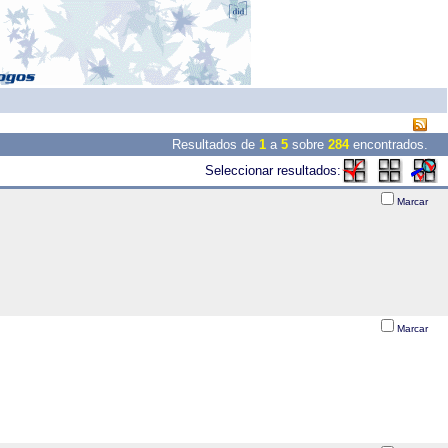
Resultados de
1
a
5
sobre
284
encontrados.
Seleccionar resultados:
Marcar
Marcar