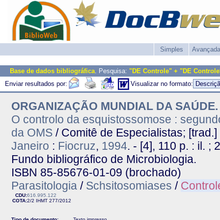
Simples
Avançad
Base de dados bibliográfica
. Pesquisa:
"DE Controle" + "DE Controle
Enviar resultados por:
Visualizar no formato:
ORGANIZAÇÃO MUNDIAL DA SAÚDE. Co
O controlo da esquistossomose : segundo
da OMS
/ Comitê de Especialistas; [trad.
Janeiro
:
Fiocruz
,
1994
. - [4], 110 p. : il. 
Fundo bibliográfico de Microbiologia.
ISBN 85-85676-01-09 (brochado)
Parasitologia
/
Schsitosomiases
/
Control
CDU:
616.995.122
COTA:
2/2
IHMT
277/2012
Tipo de documento:
Texto impresso