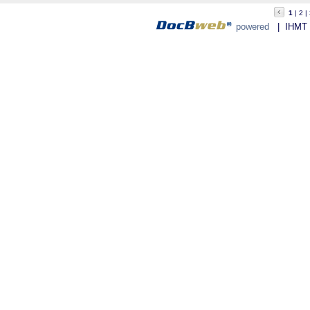
1
2
powered
| IHMT - 