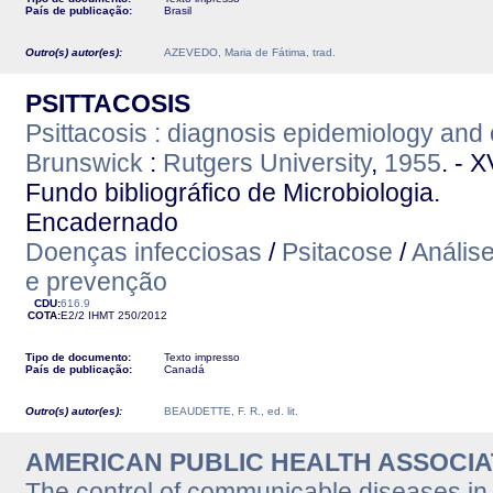
País de publicação:
Brasil
Outro(s) autor(es):
AZEVEDO, Maria de Fátima, trad.
PSITTACOSIS
Psittacosis : diagnosis epidemiology and 
Brunswick
:
Rutgers University
,
1955
. - 
Fundo bibliográfico de Microbiologia.
Encadernado
Doenças infecciosas
/
Psitacose
/
Análise
e prevenção
CDU:
616.9
COTA:
E2/2
IHMT
250/2012
Tipo de documento:
Texto impresso
País de publicação:
Canadá
Outro(s) autor(es):
BEAUDETTE, F. R., ed. lit.
AMERICAN PUBLIC HEALTH ASSOCIAT
The control of communicable diseases in 