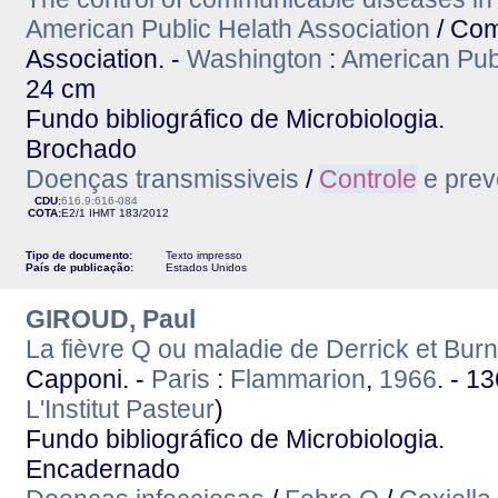
American Public Helath Association
/ Com
Association. -
Washington
:
American Publ
24 cm
Fundo bibliográfico de Microbiologia.
Brochado
Doenças transmissiveis
/
Controle
e pre
CDU:
616.9:616-084
COTA:
E2/1
IHMT
183/2012
Tipo de documento:
Texto impresso
País de publicação:
Estados Unidos
GIROUD, Paul
La fièvre Q ou maladie de Derrick et Burn
Capponi. -
Paris
:
Flammarion
,
1966
. - 13
L'Institut Pasteur
)
Fundo bibliográfico de Microbiologia.
Encadernado