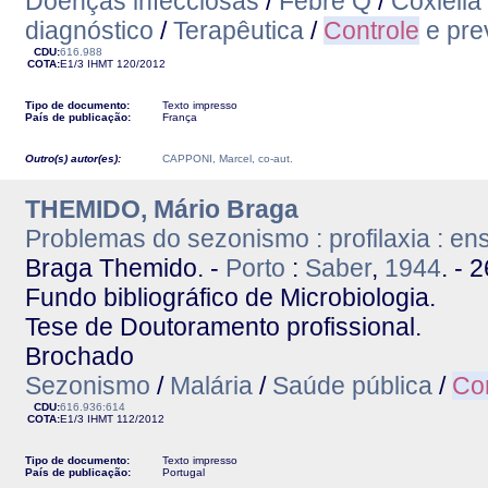
Doenças infecciosas
/
Febre Q
/
Coxiella 
diagnóstico
/
Terapêutica
/
Controle
e pre
CDU:
616.988
COTA:
E1/3
IHMT
120/2012
Tipo de documento:
Texto impresso
País de publicação:
França
Outro(s) autor(es):
CAPPONI, Marcel, co-aut.
THEMIDO, Mário Braga
Problemas do sezonismo : profilaxia : en
Braga Themido. -
Porto
:
Saber
,
1944
. - 2
Fundo bibliográfico de Microbiologia.
Tese de Doutoramento profissional.
Brochado
Sezonismo
/
Malária
/
Saúde pública
/
Con
CDU:
616.936:614
COTA:
E1/3
IHMT
112/2012
Tipo de documento:
Texto impresso
País de publicação:
Portugal