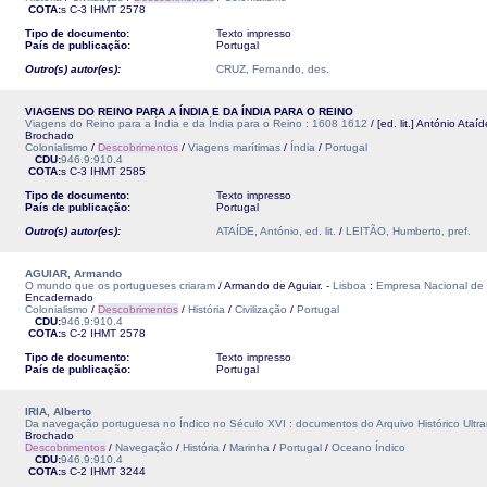
COTA:
s C-3
IHMT
2578
Tipo de documento:
Texto impresso
País de publicação:
Portugal
Outro(s) autor(es):
CRUZ, Fernando, des.
VIAGENS DO REINO PARA A ÍNDIA E DA ÍNDIA PARA O REINO
Viagens do Reino para a Índia e da Índia para o Reino : 1608 1612
/ [ed. lit.] António Ataí
Brochado
Colonialismo
/
Descobrimentos
/
Viagens marítimas
/
Índia
/
Portugal
CDU:
946.9:910.4
COTA:
s C-3
IHMT
2585
Tipo de documento:
Texto impresso
País de publicação:
Portugal
Outro(s) autor(es):
ATAÍDE, António, ed. lit.
/
LEITÃO, Humberto, pref.
AGUIAR, Armando
O mundo que os portugueses criaram
/ Armando de Aguiar. -
Lisboa
:
Empresa Nacional de 
Encadernado
Colonialismo
/
Descobrimentos
/
História
/
Civilização
/
Portugal
CDU:
946.9:910.4
COTA:
s C-2
IHMT
2578
Tipo de documento:
Texto impresso
País de publicação:
Portugal
IRIA, Alberto
Da navegação portuguesa no Índico no Século XVI : documentos do Arquivo Histórico Ultr
Brochado
Descobrimentos
/
Navegação
/
História
/
Marinha
/
Portugal
/
Oceano Índico
CDU:
946.9:910.4
COTA:
s C-2
IHMT
3244