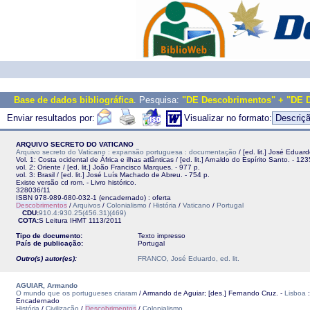
Base de dados bibliográfica
. Pesquisa:
"DE Descobrimentos" + "DE 
Enviar resultados por:
Visualizar no formato:
ARQUIVO SECRETO DO VATICANO
Arquivo secreto do Vaticano : expansão portuguesa : documentação
/ [ed. lit.] José Eduar
Vol. 1: Costa ocidental de África e ilhas atlânticas / [ed. lit.] Arnaldo do Espírito Santo. - 123
vol. 2: Oriente / [ed. lit.] João Francisco Marques. - 977 p.
vol. 3: Brasil / [ed. lit.] José Luís Machado de Abreu. - 754 p.
Existe versão cd rom. - Livro histórico.
328036/11
ISBN 978-989-680-032-1 (encadernado) : oferta
Descobrimentos
/
Arquivos
/
Colonialismo
/
História
/
Vaticano
/
Portugal
CDU:
910.4:930.25(456.31)(469)
COTA:
S Leitura
IHMT
1113/2011
Tipo de documento:
Texto impresso
País de publicação:
Portugal
Outro(s) autor(es):
FRANCO, José Eduardo, ed. lit.
AGUIAR, Armando
O mundo que os portugueses criaram
/ Armando de Aguiar; [des.] Fernando Cruz. -
Lisboa
Encadernado
História
/
Civilização
/
Descobrimentos
/
Colonialismo