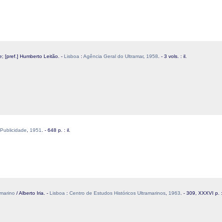
de; [pref.] Humberto Leitão. -
Lisboa
:
Agência Geral do Ultramar
,
1958
. - 3 vols. : il.
Publicidade
,
1951
. - 648 p. : il.
amarino
/ Alberto Iria. -
Lisboa
:
Centro de Estudos Históricos Ultramarinos
,
1963
. - 309, XXXVI p. : 