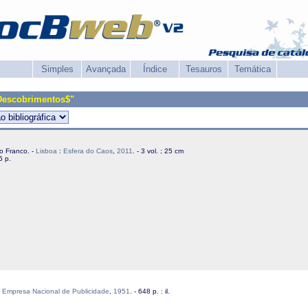
Simples
Avançada
Índice
Tesauros
Temática
Descobrimentos$"
do Franco. -
Lisboa
:
Esfera do Caos
,
2011
. - 3 vol. ; 25 cm
5 p.
:
Empresa Nacional de Publicidade
,
1951
. - 648 p. : il.