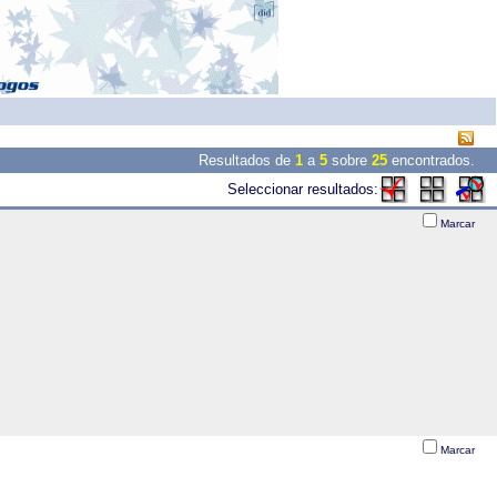
Resultados de
1
a
5
sobre
25
encontrados.
Seleccionar resultados:
Marcar
Marcar