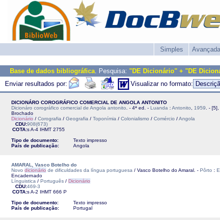
Simples
Avançad
Base de dados bibliográfica
. Pesquisa:
"DE Dicionário" + "DE Dicion
Enviar resultados por:
Visualizar no formato:
DICIONÁRO COROGRÁFICO COMERCIAL DE ANGOLA ANTONITO
Dicionáro corográfico comercial de Angola antonito
. - 4ª ed. -
Luanda
:
Antonito
,
1959
. - [5]
Brochado
Dicionário
/
Corografia
/
Geografia
/
Toponímia
/
Colonialismo
/
Comércio
/
Angola
CDU:
908(673)
COTA:
s A-4
IHMT
2755
Tipo de documento:
Texto impresso
País de publicação:
Angola
AMARAL, Vasco Botelho do
Novo
dicionário
de dificuldades da língua portuguesa
/ Vasco Botelho do Amaral. -
Pôrto
:
E
Encadernado
Línguistica
/
Português
/
Dicionário
CDU:
469-3
COTA:
s A-2
IHMT
666 P
Tipo de documento:
Texto impresso
País de publicação:
Portugal