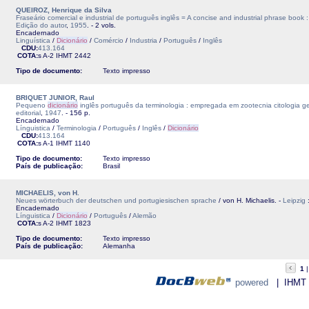
QUEIROZ, Henrique da Silva
Fraseário comercial e industrial de português inglês = A concise and industrial phrase book
Edição do autor
,
1955
. - 2 vols.
Encadernado
Linguística
/
Dicionário
/
Comércio
/
Industria
/
Português
/
Inglês
CDU:
413.164
COTA:
s A-2
IHMT
2442
Tipo de documento:
Texto impresso
BRIQUET JUNIOR, Raul
Pequeno
dicionário
inglês português da terminologia : empregada em zootecnia citologia ge
editorial
,
1947
. - 156 p.
Encadernado
Línguistica
/
Terminologia
/
Português
/
Inglês
/
Dicionário
CDU:
413.164
COTA:
s A-1
IHMT
1140
Tipo de documento:
Texto impresso
País de publicação:
Brasil
MICHAELIS, von H.
Neues wörterbuch der deutschen und portugiesischen sprache
/ von H. Michaelis. -
Leipzig
Encadernado
Línguistica
/
Dicionário
/
Português
/
Alemão
COTA:
s A-2
IHMT
1823
Tipo de documento:
Texto impresso
País de publicação:
Alemanha
1
powered
| IHMT - 