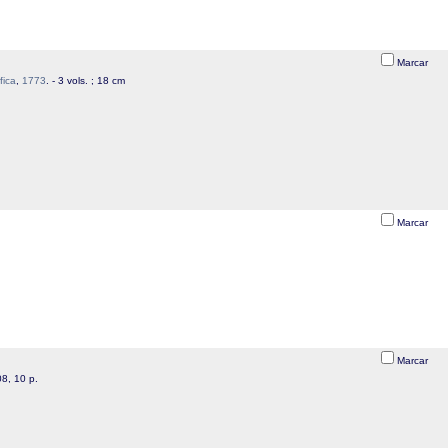
Marcar
fica
,
1773
. - 3 vols. ; 18 cm
Marcar
Marcar
08, 10 p.