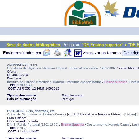
Base de dados bibliográfica
. Pesquisa:
"DE Ensino superior" + "DE 
Enviar resultados por:
Visualizar no formato:
ABRANCHES, Pedro
O Instituto de Higiene e Medicina Tropical: um século de saúde: 1902-2002
/ Pedro Abranch
Oferta
DL 384303/14
Brochado
Instituto de Higiene e Medicina Tropical
/
Institutos especializados
/
Ensino superior
/
Históri
CDU:
378.6(091)
COTA:
ABR C55 c/2
IHMT
145/2015
Tipo de documento:
Texto impresso
País de publicação:
Portugal
PORTUGAL. Leis, decretos, etc
O livro de Doutoramento Honoris Causa
/ [ed. lit.] Universidade Nova de Lisboa. -
[Lisboa]
:
Livro histórico.
Encadernado : oferta
DINIS, Rei de Portugal (1261-1325)
/
Ensino Superior
/
Doutoramento Honoris Causa
/
Legi
CDU:
378.4:93
COTA:
S Leitura
IHMT
Tipo de documento:
Texto impresso