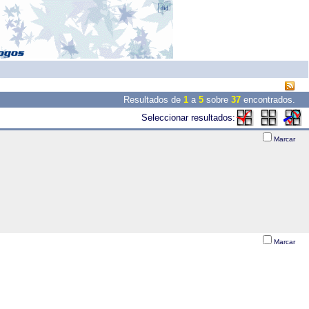
Resultados de
1
a
5
sobre
37
encontrados.
Seleccionar resultados:
Marcar
Marcar