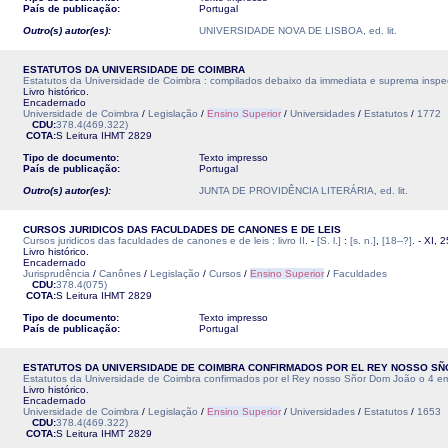
País de publicação:
Portugal
Outro(s) autor(es):
UNIVERSIDADE NOVA DE LISBOA, ed. lit.
ESTATUTOS DA UNIVERSIDADE DE COIMBRA
Estatutos da Universidade de Coimbra : compilados debaixo da immediata e suprema inspec
Livro histórico.
Encadernado
Universidade de Coimbra
/
Legislação
/
Ensino Superior
/
Universidades
/
Estatutos
/
1772
CDU:
378.4(469.322)
COTA:
S Leitura
IHMT
2829
Tipo de documento:
Texto impresso
País de publicação:
Portugal
Outro(s) autor(es):
JUNTA DE PROVIDÊNCIA LITERÁRIA, ed. lit.
CURSOS JURIDICOS DAS FACULDADES DE CANONES E DE LEIS
Cursos juridicos das faculdades de canones e de leis : livro II
. -
[S. l.]
:
[s. n.]
,
[18--?]
. - XI, 
Livro histórico.
Encadernado
Jurisprudência
/
Canônes
/
Legislação
/
Cursos
/
Ensino Superior
/
Faculdades
CDU:
378.4(075)
COTA:
S Leitura
IHMT
2829
Tipo de documento:
Texto impresso
País de publicação:
Portugal
ESTATUTOS DA UNIVERSIDADE DE COIMBRA CONFIRMADOS POR EL REY NOSSO SÑO
Estatutos da Universidade de Coimbra confirmados por el Rey nosso Sñor Dom João o 4 
Livro histórico.
Encadernado
Universidade de Coimbra
/
Legislação
/
Ensino Superior
/
Universidades
/
Estatutos
/
1653
CDU:
378.4(469.322)
COTA:
S Leitura
IHMT
2829