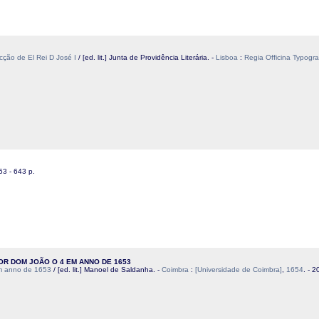
ção de El Rei D José I
/ [ed. lit.] Junta de Providência Literária. -
Lisboa
:
Regia Officina Typogra
253 - 643 p.
R DOM JOÃO O 4 EM ANNO DE 1653
em anno de 1653
/ [ed. lit.] Manoel de Saldanha. -
Coimbra
:
[Universidade de Coimbra]
,
1654
. - 2