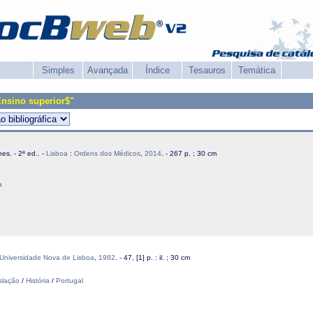
Simples
Avançada
Índice
Tesauros
Temática
Ensino superior$"
es. - 2ª ed.. -
Lisboa
:
Ordens dos Médicos
,
2014
. - 267 p. ; 30 cm
a
Universidade Nova de Lisboa
,
1982
. - 47, [1] p. : il. ; 30 cm
slação
/
História
/
Portugal