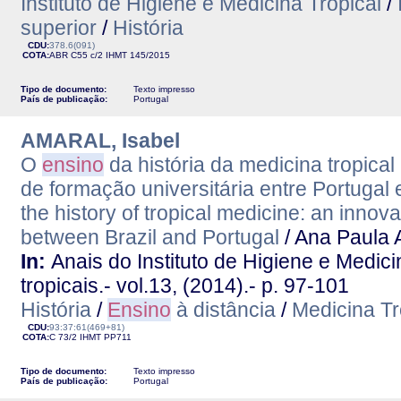
Instituto de Higiene e Medicina Tropical
/
superior
/
História
CDU:
378.6(091)
COTA:
ABR C55 c/2
IHMT
145/2015
Tipo de documento:
Texto impresso
País de publicação:
Portugal
AMARAL, Isabel
O
ensino
da história da medicina tropical
de formação universitária entre Portugal
the history of tropical medicine: an innov
between Brazil and Portugal
/ Ana Paula 
In:
Anais do Instituto de Higiene e Medic
tropicais.- vol.13, (2014).- p. 97-101
História
/
Ensino
à distância
/
Medicina Tr
CDU:
93:37:61(469+81)
COTA:
C 73/2
IHMT
PP711
Tipo de documento:
Texto impresso
País de publicação:
Portugal