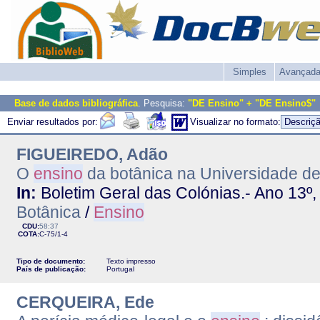
Simples
Avançad
Base de dados bibliográfica
. Pesquisa:
"DE Ensino" + "DE Ensino$"
Enviar resultados por:
Visualizar no formato:
FIGUEIREDO, Adão
O
ensino
da botânica na Universidade d
In:
Boletim Geral das Colónias.- Ano 13º, 
Botânica
/
Ensino
CDU:
58:37
COTA:
C-75/1-4
Tipo de documento:
Texto impresso
País de publicação:
Portugal
CERQUEIRA, Ede