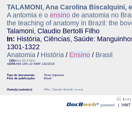
TALAMONI, Ana Carolina Biscalquini, e
A antomia e o
ensino
de anatomia no Bras
the teaching of anatomy in Brazil: the bo
Talamoni, Claudio Bertolli Filho
In:
História, Ciências, Saúde: Manguinhos.
1301-1322
Anatomia
/
História
/
Ensino
/
Brasil
CDU:
611:93:37(81)
COTA:
HIS C55 c/2
IHMT
132/2015
Tipo de documento:
Texto impresso
País de publicação:
Brasil
Outro(s) autor(es):
Filho, Claudio Bertolli, co-aut.
1
2
powered
| IHMT - 