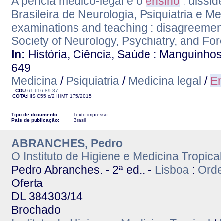
A perícia médico-legal e o
ensino
: dissi
Brasileira de Neurologia, Psiquiatria e M
examinations and teaching : disagreement
Society of Neurology, Psychiatry, and Fo
In:
História, Ciência, Saúde : Manguinhos.-
649
Medicina
/
Psiquiatria
/
Medicina legal
/
E
CDU:
61:616.89:37
COTA:
HIS C55 c/2
IHMT
175/2015
Tipo de documento:
Texto impresso
País de publicação:
Brasil
ABRANCHES, Pedro
O Instituto de Higiene e Medicina Tropic
Pedro Abranches. - 2ª ed.. -
Lisboa
:
Ord
Oferta
DL 384303/14
Brochado