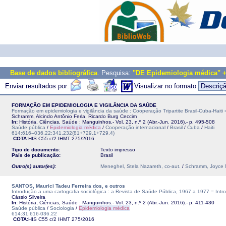
Base de dados bibliográfica
. Pesquisa:
"DE Epidemiologia médica" 
Enviar resultados por:
Visualizar no formato:
FORMAÇÃO EM EPIDEMIOLOGIA E VIGILÂNCIA DA SAÚDE
Formação em epidemiologia e vigilância da saúde : Cooperação Tripartite Brasil-Cuba-Haiti =
Schramm, Alcindo Antônio Ferla, Ricardo Burg Ceccim
In:
História, Ciências, Saúde : Manguinhos.- Vol. 23, n.º 2 (Abr.-Jun. 2016).- p. 495-508
Saúde pública
/
Epidemiologia médica
/
Cooperação internacional
/
Brasil
/
Cuba
/
Haiti
614:616--036.22:341.232(81+729.1+729.4)
COTA:
HIS C55 c/2
IHMT
275/2016
Tipo de documento:
Texto impresso
País de publicação:
Brasil
Outro(s) autor(es):
Meneghel, Stela Nazareth, co-aut.
/
Schramm, Joyce 
SANTOS, Maurici Tadeu Ferreira dos, e outros
Introdução a uma cartografia sociológica : a Revista de Saúde Pública, 1967 a 1977 = Intro
Cássio Silveira
In:
História, Ciências, Saúde : Manguinhos.- Vol. 23, n.º 2 (Abr.-Jun. 2016).- p. 411-430
Saúde pública
/
Sociologia
/
Epidemiologia médica
614:31:616-036.22
COTA:
HIS C55 c/2
IHMT
275/2016