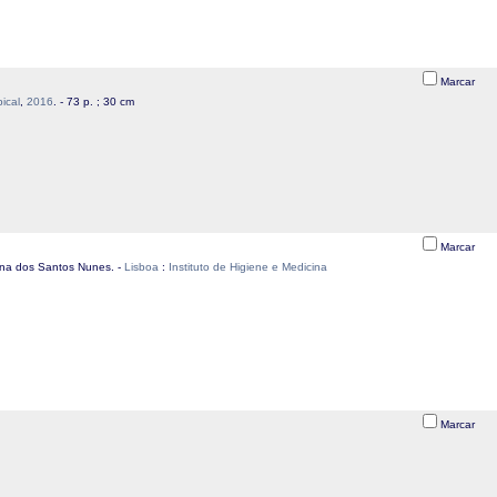
Marcar
ical
,
2016
. - 73 p. ; 30 cm
Marcar
ana dos Santos Nunes. -
Lisboa
:
Instituto de Higiene e Medicina
Marcar