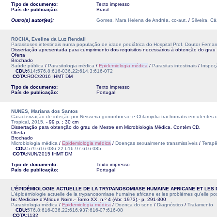
Tipo de documento:
Texto impresso
País de publicação:
Brasil
Outro(s) autor(es):
Gomes, Mara Helena de Andréa, co-aut.
/
Silveira, Cá
ROCHA, Eveline da Luz Rendall
Parasitoses intestinais numa população de idade pediátrica do Hospital Prof. Doutor Fer
Dissertação apresentada para cumprimento dos requisitos necessários à obtenção do gra
Oferta
Brochado
Saúde pública
/
Parasitologia médica
/
Epidemiologia médica
/
Parasitas intestinais
/
Inspeç
CDU:
614:576.8:616-036.22:614.3:616-072
COTA:
ROC/2016
IHMT
DM
Tipo de documento:
Texto impresso
País de publicação:
Portugal
NUNES, Mariana dos Santos
Caracterização de infeção por Neisseria gonorrhoeae e Chlamydia trachomatis em utentes d
Tropical
,
2015
. - 99 p. ; 30 cm
Dissertação para obtenção do grau de Mestre em Microbiologia Médica. Contém CD.
Oferta
Brochado
Microbiologia médica
/
Epidemiologia médica
/
Doenças sexualmente transmissíveis
/
Terapê
CDU:
579:616-036.22:616.97:616-085
COTA:
NUN/2015
IHMT
DM
Tipo de documento:
Texto impresso
País de publicação:
Portugal
L'ÉPIDÉMIOLOGIE ACTUELLE DE LA TRYPANOSOMIASE HUMAINE AFRICANE ET LES
L'épidémiologie actuelle de la trypanosomiase humaine africane et les problèmes qu'elle po
In:
Medicine d'Afrique Noire.- Tomo XX, n.º 4 (Abr. 1973).- p. 291-300
Parasitologia médica
/
Epidemiologia médica
/
Doença do sono
/
Diagnóstico
/
Tratamento
CDU:
576.8:616-036.22:616.937:616-07:616-08
COTA:
1132