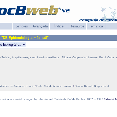
Simples
Avançada
Índice
Tesauros
Temática
+ "DE Epidemiologia médica$"
 Training in epidemiology and health surveillance : Tripatite Cooperation between Brazil, Cuba, a
Mendes de Andrade, co-aut.
/
Ferla, Alcindo Antônio, co-aut.
/
Ceccim Ricardo Burg, co-aut.
duction to a social cartography : the Journal Revista de Saúde Pública, 1067 to 1977
/ Maurici 