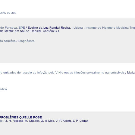
ssio, co-aut.
nando Fonseca, EPE
/ Eveline da Luz Rendall Rocha. -
Lisboa
:
Instituto de Higiene e Medicina Trop
u de Mestre em Saúde Tropical. Contém CD.
ão sanitária
/
Diagnóstico
e unidades de rastreio de infeção pelo VIH e outras infeções sexualmente transmissíveis
/ Mari
utica
 PROBLÈMES QU'ELLE POSE
se
/ J. H. Ricosse, A. Challier, G. le Mao, J. P. Albert, J. P. Legait