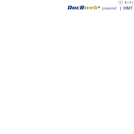
1
2
powered
| IHMT - 