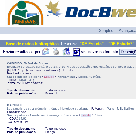
Simples
Avançad
Base de dados bibliográfica
. Pesquisa:
"DE Estudo" + "DE Estudo$"
Enviar resultados por:
Visualizar no formato:
CAIXEIRO, Rafael de Sousa
Evolução do estado sanitário de 1875 1974 das populações dos estuários do Tejo e Sado 
[4], 59, 19 p. (verso das f. em branco) : il. ; 31 cm
Brochado : oferta
Saúde pública e higiene
/
Estudo
/
Planeamento
/
Lisboa
/
Setúbal
CDU:
614(469.41)
COTA:
C-4
IHMT
534/2011
Tipo de documento:
Texto impresso
País de publicação:
Portugal
MARTIN, F.
Les cimetières et la crémation : étude historique et critique
/ F. Martin. -
Paris
:
J. B. Baillière 
Encadernado
Saúde pública
/
Cemitérios
/
Cremação
/
Sanidade
/
Estudo
/
Crítica
CDU:
614.62
COTA:
M-9
IHMT
Tipo de documento:
Texto impresso
País de publicação:
França