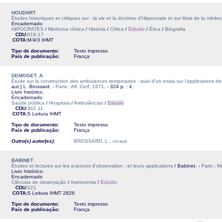
HOUDART
Études historiques et critiques sur : la vie et la doctrine d'Hippocrate et sur létat de la médec
Encadernado
HIPOCRATES
/
Medicina clínica
/
História
/
Critica
/
Estudo
/
Ética
/
Biografia
CDU:
616:17
COTA:
M-9/3
IHMT
Tipo de documento:
Texto impresso
País de publicação:
França
DEMOGET, A.
Étude sur la construction des ambulances temporaires : suivi d'un essai sur l'applications 
aut.] L. Brossard. -
Paris
:
Alf. Cerf
,
1871
. - 324 p. : il.
Livro histórico.
Encadernado
Saúde pública
/
Hospitais
/
Ambulâncias
/
Estudo
CDU:
362.11
COTA:
S Leitura
IHMT
Tipo de documento:
Texto impresso
País de publicação:
França
Outro(s) autor(es):
BROSSARD, L., co-aut.
BABINET
Études et lectures sur les sciences d'observation : et leurs applications
/ Babinet. -
Paris
:
Ma
Livro histórico.
Encadernado
Ciências de observação
/
Astronomia
/
Estudo
CDU:
521
COTA:
S Leitura
IHMT
2826
Tipo de documento:
Texto impresso
País de publicação:
França