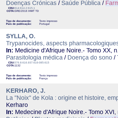
Doenças Crónicas
/
Saúde Pública
/
Farm
CDU:
614:614.2:615.1
COTA:
GRE/2016
IHMT
TD
Tipo de documento:
Texto impresso
País de publicação:
Portugal
SYLLA, O.
Trypanocides, aspects pharmacologique
In:
Medicine d'Afrique Noire.- Tomo XX, n.
Parasitologia médica
/
Doença do sono
/
CDU:
576.8:616.937:616-085:615
COTA:
1132
Tipo de documento:
Texto impresso
País de publicação:
França
KERHARO, J.
La "Noix" de Kola : origine et histoire, e
Kerharo
In:
Medecine d'Afrique Noire.- Tomo XVI, 