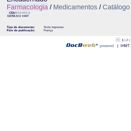
Farmacologia
/
Medicamentos
/
Catálogo
CDU:
616-002.6
COTA:
M-9
IHMT
Tipo de documento:
Texto impresso
País de publicação:
França
1
2
powered
| IHMT - 