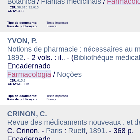
Botânica
/
Plantas medicinais
/
Farmacolo
CDU:
58:615.32:615
COTA:
1132
Tipo de documento:
Texto impresso
País de publicação:
França
YVON, P.
Notions de pharmacie : nécessaires au 
1892
. - 2 vols. : il.. - (
Bibliothèque médica
Encadernado
Farmacologia
/
Noções
CDU:
615.7
COTA:
M-9
IHMT
Tipo de documento:
Texto impresso
País de publicação:
França
CRINON, C.
Revue des médicaments nouveaux : et de
C. Crinon. -
Paris
:
Rueff
,
1891
. - 368 p.
Encadernado