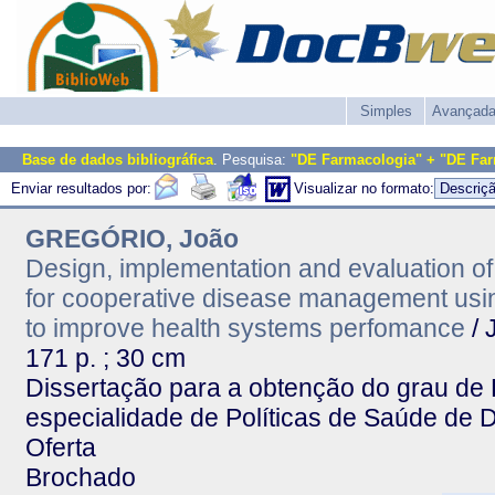
Simples
Avançad
Base de dados bibliográfica
. Pesquisa:
"DE Farmacologia" + "DE Fa
Enviar resultados por:
Visualizar no formato:
GREGÓRIO, João
Design, implementation and evaluation o
for cooperative disease management using
to improve health systems perfomance
/ 
171 p. ; 30 cm
Dissertação para a obtenção do grau de 
especialidade de Políticas de Saúde de
Oferta
Brochado