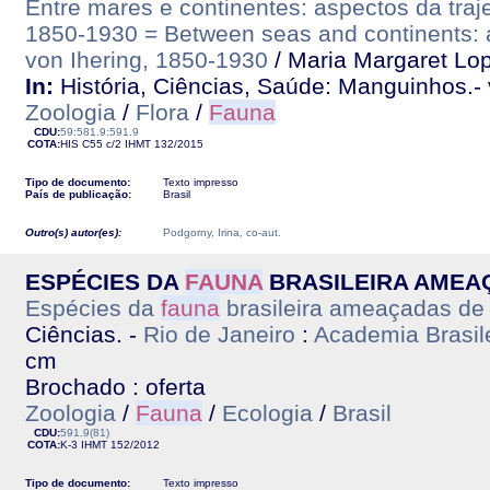
Entre mares e continentes: aspectos da traje
1850-1930 = Between seas and continents: as
von Ihering, 1850-1930
/ Maria Margaret Lop
In:
História, Ciências, Saúde: Manguinhos.- v
Zoologia
/
Flora
/
Fauna
CDU:
59:581.9:591.9
COTA:
HIS C55 c/2
IHMT
132/2015
Tipo de documento:
Texto impresso
País de publicação:
Brasil
Outro(s) autor(es):
Podgorny, Irina, co-aut.
ESPÉCIES DA
FAUNA
BRASILEIRA AMEA
Espécies da
fauna
brasileira ameaçadas de 
Ciências. -
Rio de Janeiro
:
Academia Brasile
cm
Brochado : oferta
Zoologia
/
Fauna
/
Ecologia
/
Brasil
CDU:
591.9(81)
COTA:
K-3
IHMT
152/2012
Tipo de documento:
Texto impresso