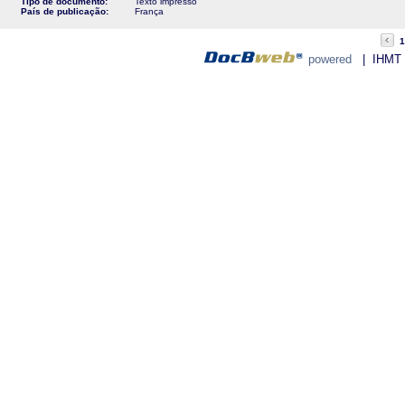
Tipo de documento:
Texto impresso
País de publicação:
França
1
powered
| IHMT - 