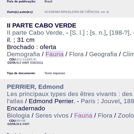
País de publicação:
Brasil
Outro(s) autor(es):
ACADEMIA BRASILEIRA DE CIÊNCIAS, ed. lit.
II PARTE CABO VERDE
II parte Cabo Verde
. -
[S. l.]
:
[s. n.]
,
[198-?]
.
il. ; 31 cm
Brochado : oferta
Demografia
/
Fauna
/
Flora
/
Geografia
/
Cli
CDU:
312.01(665.8)
COTA:
N-2
IHMT
536/2011
Tipo de documento:
Texto impresso
PERRIER, Edmond
Les principaux types des êtres vivants : des 
l'atlas
/ Edmond Perrier. -
Paris
:
Jouvet
,
18
Encadernado
Biologia
/
Seres vivos
/
Fauna
/
Flora
/
Zoolo
CDU:
59+58
COTA:
M-9
IHMT