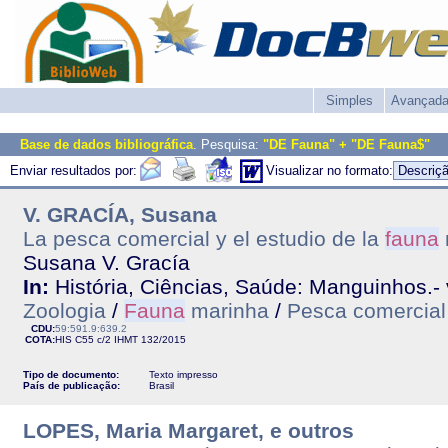
Simples
Avançad
Base de dados bibliográfica
. Pesquisa:
"DE Fauna" + "DE Fauna$"
Enviar resultados por:
Visualizar no formato:
V. GRACÍA, Susana
La pesca comercial y el estudio de la
fauna
Susana V. Gracía
In:
História, Ciências, Saúde: Manguinhos.- v
Zoologia
/
Fauna
marinha
/
Pesca comercial
CDU:
59:591.9:639.2
COTA:
HIS C55 c/2
IHMT
132/2015
Tipo de documento:
Texto impresso
País de publicação:
Brasil
LOPES, Maria Margaret, e outros