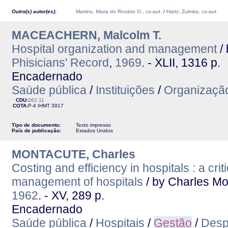
Outro(s) autor(es):
Martins, Maria do Rosário O., co-aut.
/
Hartz, Zulmira, co-aut.
MACEACHERN, Malcolm T.
Hospital organization and management
/
Phisicians' Record
,
1969
. - XLII, 1316 p.
Encadernado
Saúde pública
/
Instituições
/
Organizaçã
CDU:
362.11
COTA:
P-4
IHMT
3917
Tipo de documento:
Texto impresso
País de publicação:
Estados Unidos
MONTACUTE, Charles
Costing and efficiency in hospitals : a crit
management of hospitals
/ by Charles Mo
1962
. - XV, 289 p.
Encadernado
Saúde pública
/
Hospitais
/
Gestão
/
Desp