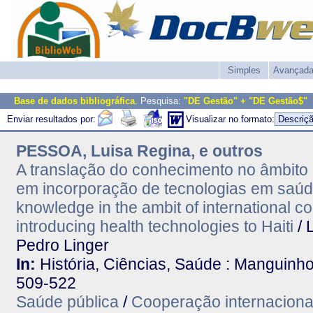
Simples
Avançad
Base de dados bibliográfica
. Pesquisa:
"DE Gestão" + "DE Gestão$"
Enviar resultados por:
Visualizar no formato:
PESSOA, Luisa Regina, e outros
A translação do conhecimento no âmbito 
em incorporação de tecnologias em saúde 
knowledge in the ambit of international co
introducing health technologies to Haiti
/ 
Pedro Linger
In:
História, Ciências, Saúde : Manguinhos.
509-522
Saúde pública
/
Cooperação internaciona