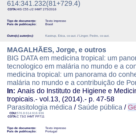
614:341.232(81+729.4)
COTA:
HIS C55 c/2
IHMT
275/2016
Tipo de documento:
Texto impresso
País de publicação:
Brasil
Outro(s) autor(es):
Kastrup, Etica, co-aut.
/
Linger, Pedro, co-aut.
MAGALHÃES, Jorge, e outros
BIG DATA em medicina tropical: um panor
tecnologico em malária no mundo e a con
medicina tropical: um panorama do conhe
malária no mundo e a contribuição de Po
In:
Anais do Instituto de Higiene e Medic
tropicais.- vol.13, (2014).- p. 47-58
Parasitologia médica
/
Saúde pública
/
Ge
CDU:
576.8:614:616.936
COTA:
C 73/2
IHMT
PP711
Tipo de documento:
Texto impresso
País de publicação:
Portugal