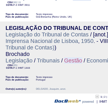
CDU:
362.11
COTA:
P-3
IHMT
3911
Tipo de documento:
Texto impresso
País de publicação:
Grã-Bretanha (Reino Unido, UK)
LEGISLAÇÃO DO TRIBUNAL DE CON
Legislação do Tribunal de Contas
/ [anot
Imprensa Nacional de Lisboa
,
1950
. - VII
Tribunal de Contas)
)
Brochado
Legislação
/
Tribunais
/
Gestão
/
Econom
CDU:
351
COTA:
P-1
IHMT
1444
Tipo de documento:
Texto impresso
País de publicação:
Portugal
Outro(s) autor(es):
DELGADO, Joaquim, anot.
1
2
powered
| IHMT - 