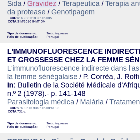
Sida
/
Gravidez
/
Terapeutica
/
Terapia ant
da protease
/
Genotipagem
CDU:
616.988:618.3:616-085
COTA:
SIM/2016
IHMT
DM
Tipo de documento:
Texto impresso
País de publicação:
Portugal
L'IMMUNOFLUORESCENCE INDIRECTE
ET GROSSESSE CHEZ LA FEMME SÉ
L'immunofluorescence indirecte dans l'a
la femme sénégalaise
/ P. Corrèa, J. Roff
In:
Bulletin de la Société Médicale d'Afriq
n.º 2 (1978).- p. 141-148
Parasitologia médica
/
Malária
/
Tratamen
CDU:
576.8:616.936:616-08:618.3
COTA:
731-a
Tipo de documento:
Texto impresso
País de publicação:
Portugal