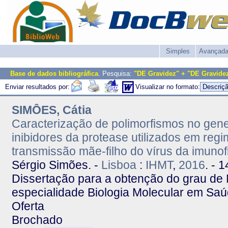
Simples
Avançad
Base de dados bibliográfica
. Pesquisa:
"DE Gravidez" + "DE Gravide
Enviar resultados por:
Visualizar no formato:
SIMÔES, Cátia
Caracterização de polimorfismos no gene
inibidores da protease utilizados em reg
transmissão mãe-filho do vírus da imunof
Sérgio Simões. -
Lisboa
:
IHMT
,
2016
. - 
Dissertação para a obtenção do grau de
especialidade Biologia Molecular em Saú
Oferta
Brochado