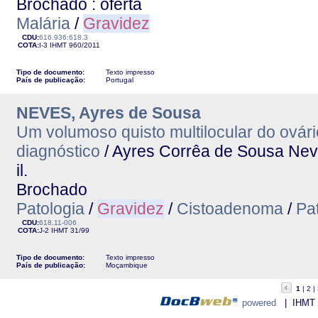
Brochado : oferta
Malária
/
Gravidez
CDU:
616.936:618.3
COTA:
I-3
IHMT
960/2011
Tipo de documento:
Texto impresso
País de publicação:
Portugal
NEVES, Ayres de Sousa
Um volumoso quisto multilocular do ovári
diagnóstico
/ Ayres Corrêa de Sousa Nev
il.
Brochado
Patologia
/
Gravidez
/
Cistoadenoma
/
Pa
CDU:
618.11-006
COTA:
J-2
IHMT
31/99
Tipo de documento:
Texto impresso
País de publicação:
Moçambique
1
2
powered
| IHMT - 