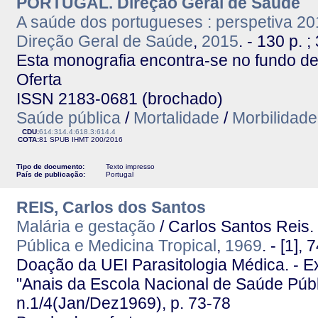
PORTUGAL. Direção Geral de Saúde
A saúde dos portugueses : perspetiva 2
Direção Geral de Saúde
,
2015
. - 130 p. 
Esta monografia encontra-se no fundo de
Oferta
ISSN 2183-0681 (brochado)
Saúde pública
/
Mortalidade
/
Morbilidade
CDU:
614:314.4:618.3:614.4
COTA:
81 SPUB
IHMT
200/2016
Tipo de documento:
Texto impresso
País de publicação:
Portugal
REIS, Carlos dos Santos
Malária e gestação
/ Carlos Santos Reis.
Pública e Medicina Tropical
,
1969
. - [1],
Doação da UEI Parasitologia Médica. - E
"Anais da Escola Nacional de Saúde Públi
n.1/4(Jan/Dez1969), p. 73-78