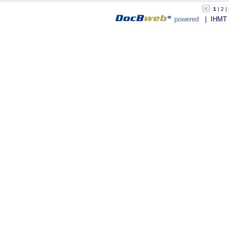
1
2
powered
| IHMT - 