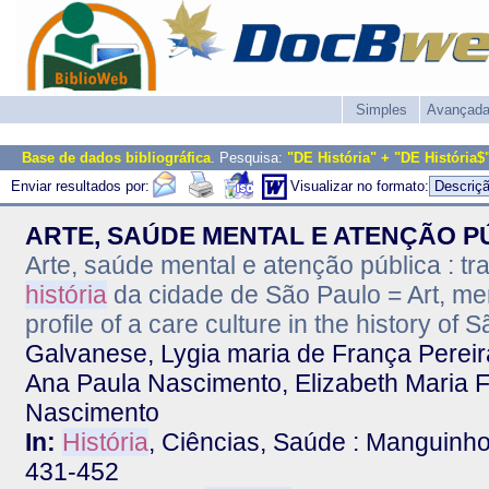
Simples
Avançad
Base de dados bibliográfica
. Pesquisa:
"DE História" + "DE História$
Enviar resultados por:
Visualizar no formato:
ARTE, SAÚDE MENTAL E ATENÇÃO P
Arte, saúde mental e atenção pública : t
história
da cidade de São Paulo = Art, ment
profile of a care culture in the history of 
Galvanese, Lygia maria de França Pereira
Ana Paula Nascimento, Elizabeth Maria F
Nascimento
In:
História
, Ciências, Saúde : Manguinhos.
431-452