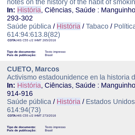
notes on the history of the habit of smoki
In:
História
, Ciências, Saúde : Manguinhos.
293-302
Saúde pública
/
História
/
Tabaco
/
Polític
614:94:613.8(82)
COTA:
HIS C55 c/2
IHMT
265/2016
Tipo de documento:
Texto impresso
País de publicação:
Brasil
CUETO, Marcos
Activismo estadounidence en la historia d
In:
História
, Ciências, Saúde : Manguinhos.
914-916
Saúde pública
/
História
/
Estados Unidos
614:94(73)
COTA:
HIS C55 c/2
IHMT
273/2016
Tipo de documento:
Texto impresso
País de publicação:
Brasil