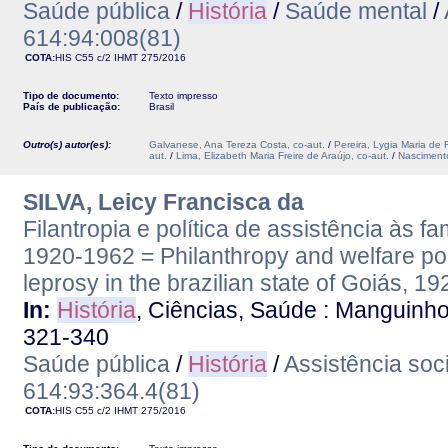
Saúde pública
/
História
/
Saúde mental
/
614:94:008(81)
COTA:
HIS C55 c/2
IHMT
275/2016
Tipo de documento:
Texto impresso
País de publicação:
Brasil
Outro(s) autor(es):
Galvanese, Ana Tereza Costa, co-aut.
/
Pereira, Lygia Maria de 
aut.
/
Lima, Elizabeth Maria Freire de Araújo, co-aut.
/
Nascimento
SILVA, Leicy Francisca da
Filantropia e política de assistência às f
1920-1962 = Philanthropy and welfare polic
leprosy in the brazilian state of Goiás, 1
In:
História
, Ciências, Saúde : Manguinhos.
321-340
Saúde pública
/
História
/
Assistência soci
614:93:364.4(81)
COTA:
HIS C55 c/2
IHMT
275/2016