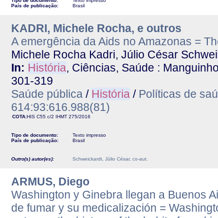
Tipo de documento:
Texto impresso
País de publicação:
Brasil
KADRI, Michele Rocha, e outros
A emergência da Aids no Amazonas = Th
Michele Rocha Kadri, Júlio César Schwei
In:
História
, Ciências, Saúde : Manguinhos.
301-319
Saúde pública
/
História
/
Políticas de sa
614:93:616.988(81)
COTA:
HIS C55 c/2
IHMT
275/2016
Tipo de documento:
Texto impresso
País de publicação:
Brasil
Outro(s) autor(es):
Schweickardt, Júlio César, co-aut.
ARMUS, Diego
Washington y Ginebra llegan a Buenos Aire
de fumar y su medicalización = Washingto