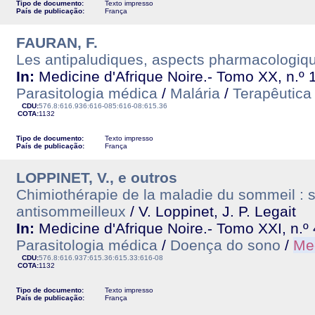
Tipo de documento:
Texto impresso
País de publicação:
França
FAURAN, F.
Les antipaludiques, aspects pharmacologiq
In:
Medicine d'Afrique Noire.- Tomo XX, n.º 
Parasitologia médica
/
Malária
/
Terapêutica
CDU:
576.8:616.936:616-085:616-08:615.36
COTA:
1132
Tipo de documento:
Texto impresso
País de publicação:
França
LOPPINET, V., e outros
Chimiothérapie de la maladie du sommeil : s
antisommeilleux
/ V. Loppinet, J. P. Legait
In:
Medicine d'Afrique Noire.- Tomo XXI, n.º 
Parasitologia médica
/
Doença do sono
/
Me
CDU:
576.8:616.937:615.36:615.33:616-08
COTA:
1132
Tipo de documento:
Texto impresso
País de publicação:
França