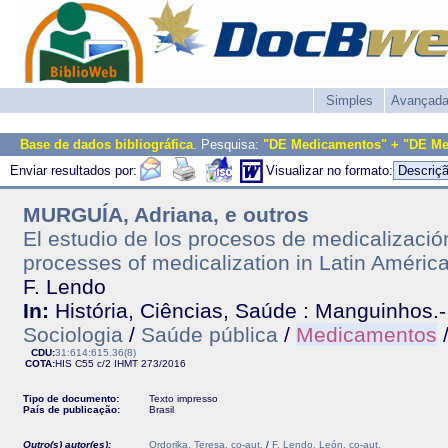
Simples
Avançad
Base de dados bibliográfica
. Pesquisa:
"DE Medicamentos" + "DE M
Enviar resultados por:
Visualizar no formato:
MURGUÍA, Adriana, e outros
El estudio de los procesos de medicalizació
processes of medicalization in Latin Améric
F. Lendo
In:
História, Ciências, Saúde : Manguinhos.- V
Sociologia
/
Saúde pública
/
Medicamentos
CDU:
31:614:615.36(8)
COTA:
HIS C55 c/2
IHMT
273/2016
Tipo de documento:
Texto impresso
País de publicação:
Brasil
Outro(s) autor(es):
Ordorika, Teresa, co-aut.
/
F. Lendo, León, co-aut.