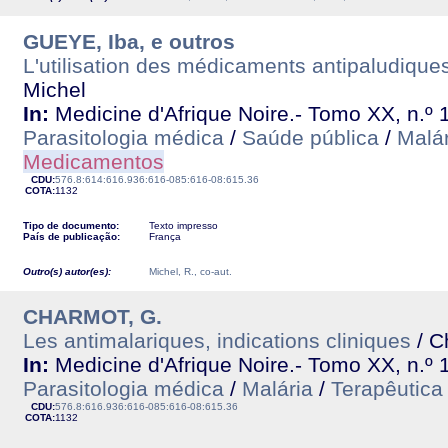
GUEYE, Iba, e outros
L'utilisation des médicaments antipaludiq
Michel
In:
Medicine d'Afrique Noire.- Tomo XX, n.º 
Parasitologia médica
/
Saúde pública
/
Malár
Medicamentos
CDU:
576.8:614:616.936:616-085:616-08:615.36
COTA:
1132
Tipo de documento:
Texto impresso
País de publicação:
França
Outro(s) autor(es):
Michel, R., co-aut.
CHARMOT, G.
Les antimalariques, indications cliniques
/ C
In:
Medicine d'Afrique Noire.- Tomo XX, n.º 
Parasitologia médica
/
Malária
/
Terapêutica
CDU:
576.8:616.936:616-085:616-08:615.36
COTA:
1132