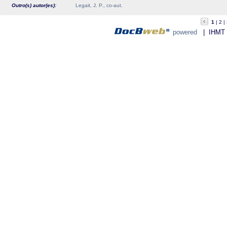
Outro(s) autor(es):
Legait, J. P., co-aut.
1
2
powered
| IHMT - 