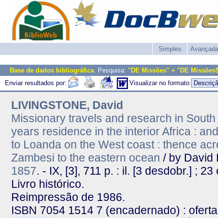
Simples
Avançad
Base de dados bibliográfica
. Pesquisa:
"DE Missões" + "DE Missões
Enviar resultados por:
Visualizar no formato:
LIVINGSTONE, David
Missionary travels and research in South A
years residence in the interior Africa : 
to Loanda on the West coast : thence acr
Zambesi to the eastern ocean
/ by David 
1857
. - IX, [3], 711 p. : il. [3 desdobr.] ; 23
Livro histórico.
Reimpressão de 1986.
ISBN 7054 1514 7 (encadernado) : oferta