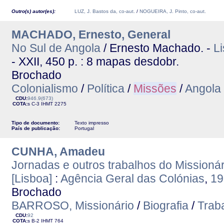
Outro(s) autor(es):
LUZ, J. Bastos da, co-aut.
/
NOGUEIRA, J. Pinto, co-aut.
MACHADO, Ernesto, General
No Sul de Angola
/ Ernesto Machado. -
L
- XXII, 450 p. : 8 mapas desdobr.
Brochado
Colonialismo
/
Política
/
Missões
/
Angola
CDU:
946.9(673)
COTA:
s C-3
IHMT
2275
Tipo de documento:
Texto impresso
País de publicação:
Portugal
CUNHA, Amadeu
Jornadas e outros trabalhos do Missioná
[Lisboa]
:
Agência Geral das Colónias
,
19
Brochado
BARROSO, Missionário
/
Biografia
/
Trab
CDU:
92
COTA:
s B-2
IHMT
764