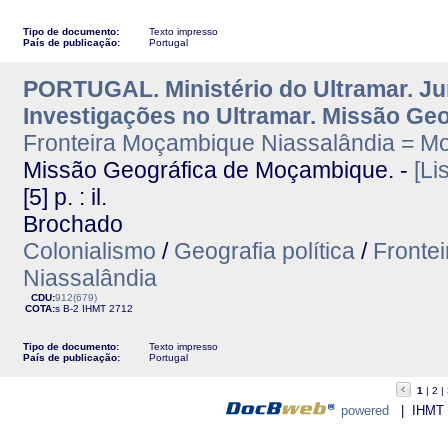
Tipo de documento:
Texto impresso
País de publicação:
Portugal
PORTUGAL. Ministério do Ultramar. J
Investigações no Ultramar. Missão Ge
Fronteira Moçambique Niassalândia = Mo
Missão Geográfica de Moçambique. -
[Li
[5] p. : il.
Brochado
Colonialismo
/
Geografia política
/
Frontei
Niassalândia
CDU:
912(679)
COTA:
s B-2
IHMT
2712
Tipo de documento:
Texto impresso
País de publicação:
Portugal
1
2
powered
| IHMT - 