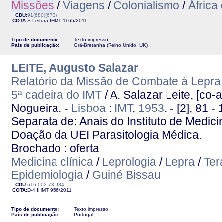
Missões
/
Viagens
/
Colonialismo
/
África
CDU:
91(680)(673)
COTA:
S Leitura
IHMT
1165/2011
Tipo de documento:
Texto impresso
País de publicação:
Grã-Bretanha (Reino Unido, UK)
LEITE, Augusto Salazar
Relatório da Missão de Combate à Lepra 
5ª cadeira do IMT
/ A. Salazar Leite, [co-a
Nogueira. -
Lisboa
:
IMT
,
1953
. - [2], 81 -
Separata de: Anais do Instituto de Medicin
Doação da UEI Parasitologia Médica.
Brochado : oferta
Medicina clínica
/
Leprologia
/
Lepra
/
Ter
Epidemiologia
/
Guiné Bissau
CDU:
616-002.73-084
COTA:
D-4
IHMT
956/2011
Tipo de documento:
Texto impresso
País de publicação:
Portugal