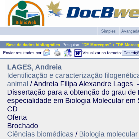
Simples
Avançad
Base de dados bibliográfica
. Pesquisa:
"DE Morcegos" + "DE Morceg
Enviar resultados por:
Visualizar no formato:
LAGES, Andreia
Identificação e caracterização filogenéti
animal
/ Andreia Filipa Alexandre Lages. 
Dissertação para a obtenção do grau de
especialidade em Biologia Molecular em 
CD
Oferta
Brochado
Ciências biomédicas
/
Biologia molecular