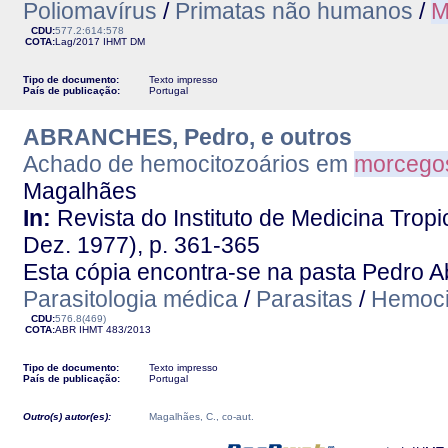
Poliomavírus
/
Primatas não humanos
/
M
CDU:
577.2:614:578
COTA:
Lag/2017
IHMT
DM
Tipo de documento:
Texto impresso
País de publicação:
Portugal
ABRANCHES, Pedro, e outros
Achado de hemocitozoários em
morcego
Magalhães
In:
Revista do Instituto de Medicina Tropic
Dez. 1977), p. 361-365
Esta cópia encontra-se na pasta Pedro 
Parasitologia médica
/
Parasitas
/
Hemoci
CDU:
576.8(469)
COTA:
ABR
IHMT
483/2013
Tipo de documento:
Texto impresso
País de publicação:
Portugal
Outro(s) autor(es):
Magalhães, C., co-aut.