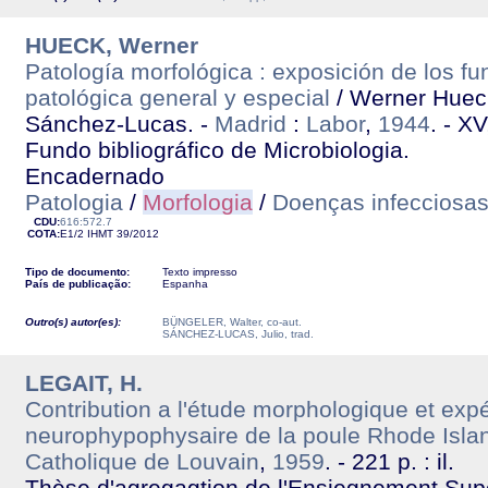
HUECK, Werner
Patología morfológica : exposición de los 
patológica general y especial
/ Werner Hueck,
Sánchez-Lucas. -
Madrid
:
Labor
,
1944
. - XV
Fundo bibliográfico de Microbiologia.
Encadernado
Patologia
/
Morfologia
/
Doenças infecciosa
CDU:
616:572.7
COTA:
E1/2
IHMT
39/2012
Tipo de documento:
Texto impresso
País de publicação:
Espanha
Outro(s) autor(es):
BÜNGELER, Walter, co-aut.
SÁNCHEZ-LUCAS, Julio, trad.
LEGAIT, H.
Contribution a l'étude morphologique et ex
neurophypophysaire de la poule Rhode Isl
Catholique de Louvain
,
1959
. - 221 p. : il.
Thèse d'agregagtion de l'Ensiegnement Supé