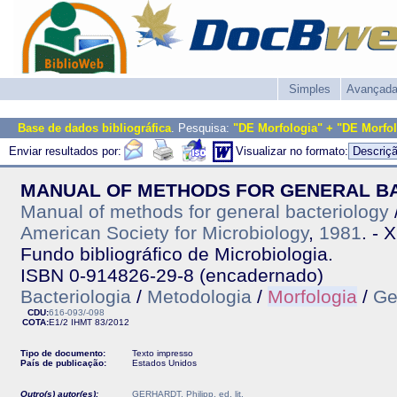
Simples
Avançad
Base de dados bibliográfica
. Pesquisa:
"DE Morfologia" + "DE Morfo
Enviar resultados por:
Visualizar no formato:
MANUAL OF METHODS FOR GENERAL B
Manual of methods for general bacteriology
/
American Society for Microbiology
,
1981
. - 
Fundo bibliográfico de Microbiologia.
ISBN 0-914826-29-8 (encadernado)
Bacteriologia
/
Metodologia
/
Morfologia
/
Ge
CDU:
616-093/-098
COTA:
E1/2
IHMT
83/2012
Tipo de documento:
Texto impresso
País de publicação:
Estados Unidos
Outro(s) autor(es):
GERHARDT, Philipp, ed. lit.