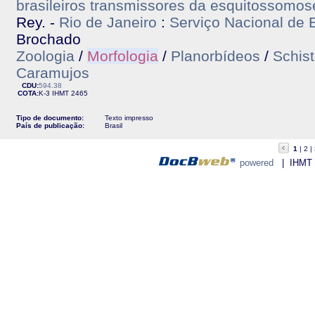
brasileiros transmissores da esquitossomos
Rey. -
Rio de Janeiro
:
Serviço Nacional de 
Brochado
Zoologia
/
Morfologia
/
Planorbídeos
/
Schis
Caramujos
CDU:
594.38
COTA:
K-3
IHMT
2465
Tipo de documento:
Texto impresso
País de publicação:
Brasil
1
2
powered
| IHMT - 