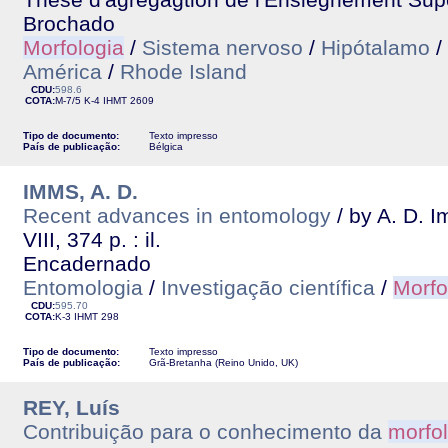
Brochado
Morfologia
/
Sistema nervoso
/
Hipótalamo
/
América
/
Rhode Island
CDU:
598.6
COTA:
M-7/5 K-4
IHMT
2609
Tipo de documento:
Texto impresso
País de publicação:
Bélgica
IMMS, A. D.
Recent advances in entomology
/ by A. D. 
VIII, 374 p. : il.
Encadernado
Entomologia
/
Investigação científica
/
Morfo
CDU:
595.70
COTA:
K-3
IHMT
298
Tipo de documento:
Texto impresso
País de publicação:
Grã-Bretanha (Reino Unido, UK)
REY, Luís
Contribuição para o conhecimento da
morfo