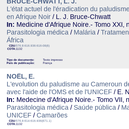
BRUCE-CHWATT, L. J.
L'état actuel de l'éradication du paludism
en Afrique Noir
/ L. J. Bruce-Chwatt
In:
Medicine d'Afrique Noire.- Tomo XXI, n
Parasitologia médica
/
Malária
/
Tratamen
África
CDU:
576.8:616.936:616-08(6)
COTA:
1132
Tipo de documento:
Texto impresso
País de publicação:
França
NOËL, E.
L'evolution du paludisme au Cameroun 
avec l'aide de l'OMS et de l'UNICEF
/ E. 
In:
Medecine d'Afrique Noire.- Tomo VII, n
Parasitologia médica
/
Saúde pública
/
Ma
UNICEF
/
Camarões
CDU:
576.8:614:616.936(671.1)
COTA:
1132