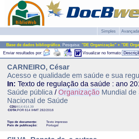
Simples
Avançad
Base de dados bibliográfica
. Pesquisa:
"DE Organização" + "DE Org
Enviar resultados por:
Visualizar no formato:
CARNEIRO, César
Acesso e qualidade em saúde e sua regu
In:
Texto de regulação da saúde : ano 201
Saúde pública
/
Organização
Mundial de
Nacional de Saúde
CDU:
614:614.39
COTA:
POR 614
IHMT
282/2016
Tipo de documento:
Texto impresso
País de publicação:
Portugal