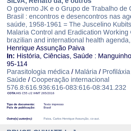
SILVA, Renato da, e outros
O governo JK e o Grupo de Trabalho de C
Brasil : encontros e desencontros nas age
saúde, 1958-1961 = The Juscelino Kubits
Malaria Control and Eradication Working G
brazilian and international health agend
Henrique Assunção Paiva
In:
História, Ciências, Saúde : Manguinhos.
95-114
Parasitologia médica
/
Malária
/
Profiláxia
Saúde
/
Cooperação internacional
576.8:616.936:616-083:616-08:341.232
COTA:
HIS C55 c/2
IHMT
265/2016
Tipo de documento:
Texto impresso
País de publicação:
Brasil
Outro(s) autor(es):
Paiva, Carlos Henrique Assunção, co-aut.