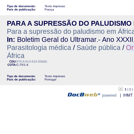
Tipo de documento:
Texto impresso
País de publicação:
França
PARA A SUPRESSÃO DO PALUDISMO 
Para a supressão do paludismo em Áfric
In:
Boletim Geral do Ultramar.- Ano XXXII,
Parasitologia médica
/
Saúde pública
/
Or
África
CDU:
576.8:614:616.936(6)
COTA:
C-75/1-4
Tipo de documento:
Texto impresso
País de publicação:
Portugal
1
2
powered
| IHMT - 