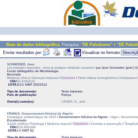
Base de dados bibliográfica
. Pesquisa:
"DE Paludismo" + "DE Palud
Enviar resultados por:
Visualizar no formato:
SCHNEIDER, Jean
Les maladies tropicales : dans la pratique médicale courante
/ par Jean Schneider; [pref.] G.
Fundo bibliográfico de Microbiologia.
Brochado
Medicina clínica
/
Doenças tropicais
/
Paludismo
/
Febre biliosa hemoglobinica
/
Amebiases
CDU:
61:616(213)
COTA:
E2/1
IHMT
200/2012
Tipo de documento:
Texto impresso
País de publicação:
França
Outro(s) autor(es):
LAVIER, G., pref.
FRANÇA. Gouvernement Général de Algerie
Campagne antipaludique de 1910
/ Gouvernement Général de Algerie. -
Alger
:
Gouverneme
Encadernado
Saúde pública
/
Patologia
/
Medicina tropical
/
Paludismo
/
Controle e prevenção
/
Terapêut
CDU:
616.936-084
COTA:
I-2
IHMT
82
Tipo de documento:
Texto impresso