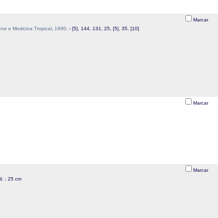
Marcar
ene e Medicina Tropical
,
1990
. - [5], 144, 131, 25, [5], 35, [10]
Marcar
Marcar
 il. ; 25 cm