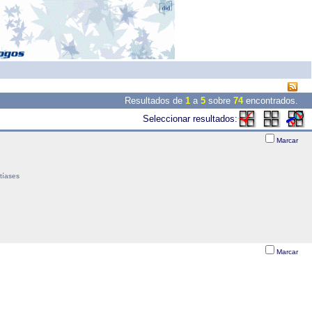
Resultados de
1
a
5
sobre
74
encontrados.
Seleccionar resultados:
Marcar
tíases
Marcar