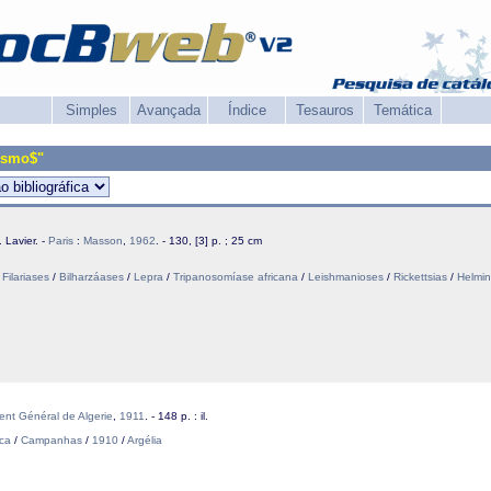
Simples
Avançada
Índice
Tesauros
Temática
ismo$"
 Lavier. -
Paris
:
Masson
,
1962
. - 130, [3] p. ; 25 cm
/
Filariases
/
Bilharzáases
/
Lepra
/
Tripanosomíase africana
/
Leishmanioses
/
Rickettsias
/
Helmin
nt Général de Algerie
,
1911
. - 148 p. : il.
ica
/
Campanhas
/
1910
/
Argélia