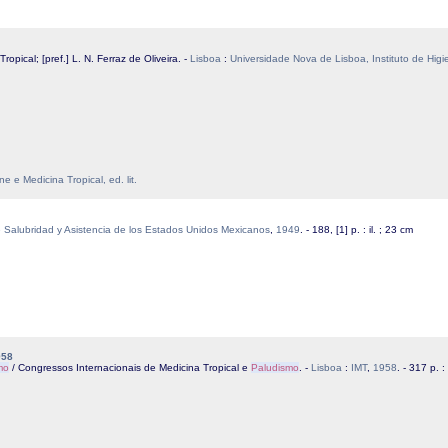
 Tropical; [pref.] L. N. Ferraz de Oliveira. -
Lisboa
:
Universidade Nova de Lisboa, Instituto de Higi
e Medicina Tropical, ed. lit.
e Salubridad y Asistencia de los Estados Unidos Mexicanos
,
1949
. - 188, [1] p. : il. ; 23 cm
958
mo
/ Congressos Internacionais de Medicina Tropical e
Paludismo
. -
Lisboa
:
IMT
,
1958
. - 317 p. :