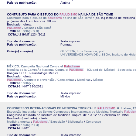
País de publicação:
Algéria
CONTRIBUTO PARA O ESTUDO DO
PALUDISMO
NA ILHA DE SÃO TOMÉ
Contributo para o estudo do
paludismo
na ilha de São Tomé
/ [ed. lit.] Instituto de Medicina
p. (verso das f. em branco) ; 30 cm
Brochado : oferta
Paludismo
/
Malária
/
São Tomé
CDU:
616.936(669.9)
COTA:
J-2
IHMT
1234/2011
Tipo de documento:
Texto impresso
País de publicação:
Portugal
Outro(s) autor(es):
OLIVEIRA, Luís Ferraz de, pref.
UNIVERSIDADE NOVA DE LISBOA, Instituto de Higiene 
MÉXICO. Campaña Nacional Contra el
Paludismo
Memória de la Campaña Nacional Contra el
Paludismo
. -
[Ciudad del México]
:
Secretaria d
Doação da UEI Parasitologia Médica.
Brochado : oferta
Paludismo
/
Controle e prevenção
/
Campanhas
/
Memórias
/
México
CDU:
616.936(72)
COTA:
I-1
IHMT
936/2011
Tipo de documento:
Texto impresso
País de publicação:
México
CONGRESSOS INTERNACIONAIS DE MEDICINA TROPICAL E
PALUDISMO
, 6. Lisboa, 1
Exposição integrada nos Sextos Congressos Internacionais de Medicina Tropical e
Paludis
Congresso realizado no Instituto de Medicina Tropical de 5 a 12 de Setembro de 1958.
Brochado (brochado) : oferta
Medicina tropical
/
Paludismo
/
Exposição
/
Bibliografia
/
Congresso
CDU:
616.936(061.3)
COTA:
I-2
IHMT
Tipo de documento:
Texto impresso