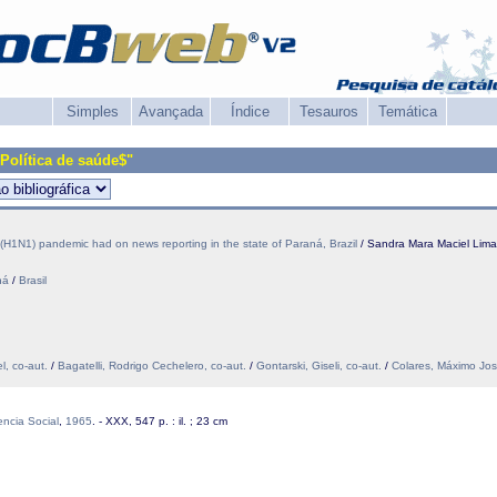
Simples
Avançada
Índice
Tesauros
Temática
Política de saúde$"
 (H1N1) pandemic had on news reporting in the state of Paraná, Brazil
/ Sandra Mara Maciel Lima,
ná
/
Brasil
l, co-aut.
/
Bagatelli, Rodrigo Cechelero, co-aut.
/
Gontarski, Giseli, co-aut.
/
Colares, Máximo José
encia Social
,
1965
. - XXX, 547 p. : il. ; 23 cm