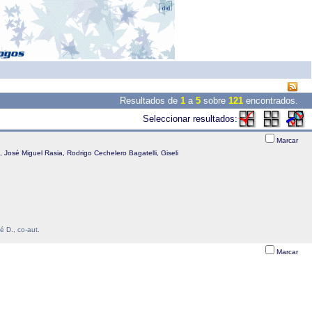
Resultados de
1
a
5
sobre
121
encontrados.
Seleccionar resultados:
Marcar
 José Miguel Rasia, Rodrigo Cechelero Bagatelli, Giseli
 D., co-aut.
Marcar