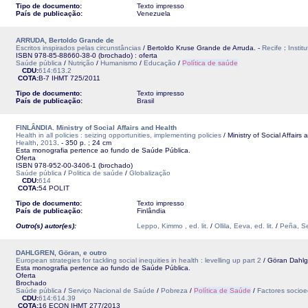
Tipo de documento:
Texto impresso
País de publicação:
Venezuela
ARRUDA, Bertoldo Grande de
Escritos inspirados pelas circunstâncias
/ Bertoldo Kruse Grande de Arruda. -
Recife
:
Instit
ISBN 978-85-88660-38-0 (brochado) : oferta
Saúde pública
/
Nutrição
/
Humanismo
/
Educação
/
Política de saúde
CDU:
614:613.2
COTA:
B-7
IHMT
725/2011
Tipo de documento:
Texto impresso
País de publicação:
Brasil
FINLÂNDIA. Ministry of Social Affairs and Health
Health in all policies : seizing opportunities, implementing policies
/ Ministry of Social Affairs 
Health
,
2013
. - 350 p. ; 24 cm
Esta monografia pertence ao fundo de Saúde Pública.
Oferta
ISBN 978-952-00-3406-1 (brochado)
Saúde pública
/
Politica de saúde
/
Globalização
CDU:
614
COTA:
54 POLIT
Tipo de documento:
Texto impresso
País de publicação:
Finlândia
Outro(s) autor(es):
Leppo, Kimmo , ed. lit.
/
Ollila, Eeva, ed. lit.
/
Peña, Seb
DAHLGREN, Göran, e outro
European strategies for tackling social inequities in health : levelling up part 2
/ Göran Dahlgr
Esta monografia pertence ao fundo de Saúde Pública.
Oferta
Brochado
Saúde pública
/
Serviço Nacional de Saúde
/
Pobreza
/
Política de Saúde
/
Factores socio
CDU:
614:614.39
COTA:
16 ECON
IHMT
277/2013