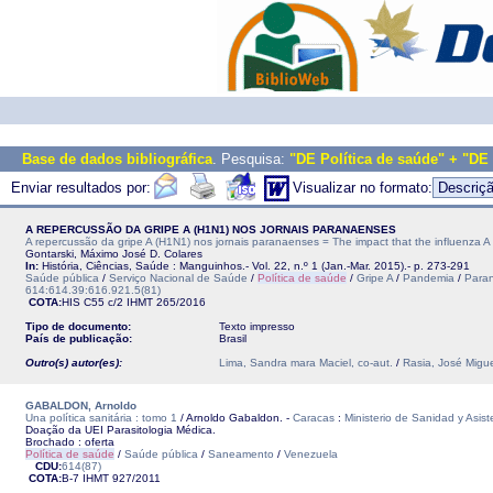
Base de dados bibliográfica
. Pesquisa:
"DE Política de saúde" + "DE 
Enviar resultados por:
Visualizar no formato:
A REPERCUSSÃO DA GRIPE A (H1N1) NOS JORNAIS PARANAENSES
A repercussão da gripe A (H1N1) nos jornais paranaenses = The impact that the influenza A
Gontarski, Máximo José D. Colares
In:
História, Ciências, Saúde : Manguinhos.- Vol. 22, n.º 1 (Jan.-Mar. 2015).- p. 273-291
Saúde pública
/
Serviço Nacional de Saúde
/
Política de saúde
/
Gripe A
/
Pandemia
/
Para
614:614.39:616.921.5(81)
COTA:
HIS C55 c/2
IHMT
265/2016
Tipo de documento:
Texto impresso
País de publicação:
Brasil
Outro(s) autor(es):
Lima, Sandra mara Maciel, co-aut.
/
Rasia, José Migue
GABALDON, Arnoldo
Una política sanitária : tomo 1
/ Arnoldo Gabaldon. -
Caracas
:
Ministerio de Sanidad y Asist
Doação da UEI Parasitologia Médica.
Brochado : oferta
Política de saúde
/
Saúde pública
/
Saneamento
/
Venezuela
CDU:
614(87)
COTA:
B-7
IHMT
927/2011