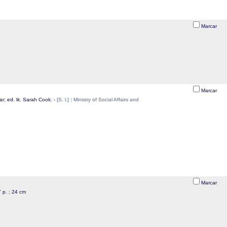
Marcar
Marcar
ar; ed. lit. Sarah Cook. -
[S. l.]
:
Ministry of Social Affairs and
Marcar
7 p. ; 24 cm