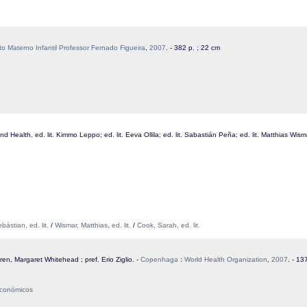
uto Materno Infantil Professor Fernado Figueira
,
2007
. - 382 p. ; 22 cm
and Health, ed. lit. Kimmo Leppo; ed. lit. Eeva Ollila; ed. lit. Sabastián Peña; ed. lit. Matthias Wism
ástian, ed. lit.
/
Wismar, Matthias, ed. lit.
/
Cook, Sarah, ed. lit.
en, Margaret Whitehead ; pref. Erio Ziglio. -
Copenhaga
:
World Health Organization
,
2007
. - 13
económicos