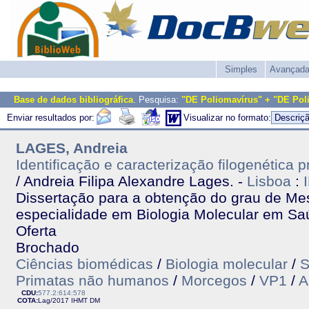
Simples
Avançad
Base de dados bibliográfica
. Pesquisa:
"DE Poliomavírus" + "DE Pol
Enviar resultados por:
Visualizar no formato:
LAGES, Andreia
Identificação e caracterização filogenética 
/ Andreia Filipa Alexandre Lages. -
Lisboa
:
Dissertação para a obtenção do grau de Me
especialidade em Biologia Molecular em Saú
Oferta
Brochado
Ciências biomédicas
/
Biologia molecular
/
S
Primatas não humanos
/
Morcegos
/
VP1
/
A
CDU:
577.2:614:578
COTA:
Lag/2017
IHMT
DM