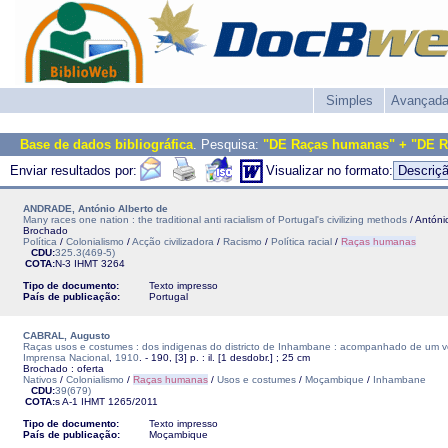
Simples
Avançad
Base de dados bibliográfica
. Pesquisa:
"DE Raças humanas" + "DE 
Enviar resultados por:
Visualizar no formato:
ANDRADE, António Alberto de
Many races one nation : the traditional anti racialism of Portugal's civilizing methods
/ Antóni
Brochado
Política
/
Colonialismo
/
Acção civilizadora
/
Racismo
/
Política racial
/
Raças humanas
CDU:
325.3(469-5)
COTA:
N-3
IHMT
3264
Tipo de documento:
Texto impresso
País de publicação:
Portugal
CABRAL, Augusto
Raças usos e costumes : dos indigenas do districto de Inhambane : acompanhado de um v
Imprensa Nacional
,
1910
. - 190, [3] p. : il. [1 desdobr.] ; 25 cm
Brochado : oferta
Nativos
/
Colonialismo
/
Raças humanas
/
Usos e costumes
/
Moçambique
/
Inhambane
CDU:
39(679)
COTA:
s A-1
IHMT
1265/2011
Tipo de documento:
Texto impresso
País de publicação:
Moçambique