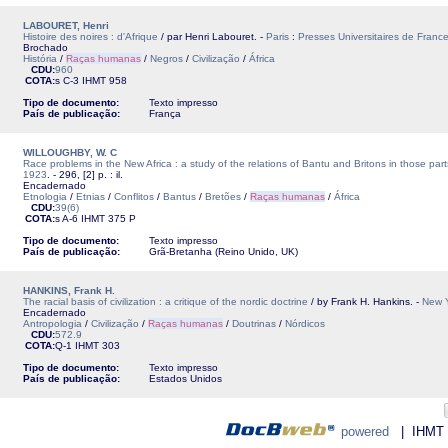
LABOURET, Henri
Histoire des noires : d'Afrique
/ par Henri Labouret. -
Paris
:
Presses Universitaires de Franc
Brochado
História
/
Raças humanas
/
Negros
/
Civilização
/
África
CDU:
960
COTA:
s C-3
IHMT
958
Tipo de documento:
Texto impresso
País de publicação:
França
WILLOUGHBY, W. C
Race problems in the New Africa : a study of the relations of Bantu and Britons in those part
1923
. - 296, [2] p. : il.
Encadernado
Etnologia
/
Etnias
/
Conflitos
/
Bantus
/
Bretões
/
Raças humanas
/
África
CDU:
39(6)
COTA:
s A-6
IHMT
375 P
Tipo de documento:
Texto impresso
País de publicação:
Grã-Bretanha (Reino Unido, UK)
HANKINS, Frank H.
The racial basis of civilization : a critique of the nordic doctrine
/ by Frank H. Hankins. -
New 
Encadernado
Antropologia
/
Civilização
/
Raças humanas
/
Doutrinas
/
Nórdicos
CDU:
572.9
COTA:
Q-1
IHMT
303
Tipo de documento:
Texto impresso
País de publicação:
Estados Unidos
powered
| IHMT - 