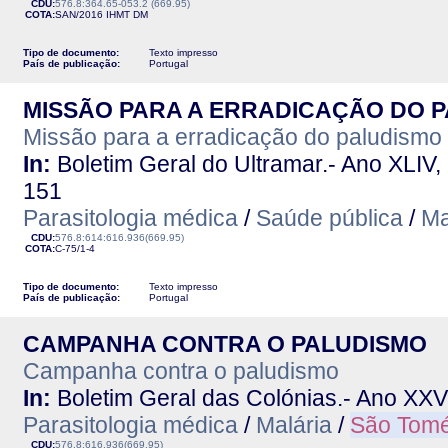
CDU:
576.8:364.65-053.2 (669.95)
COTA:
SAN/2016
IHMT
DM
Tipo de documento:
Texto impresso
País de publicação:
Portugal
MISSÃO PARA A ERRADICAÇÃO DO PA
Missão para a erradicação do paludismo
In:
Boletim Geral do Ultramar.- Ano XLIV, 
151
Parasitologia médica
/
Saúde pública
/
Ma
CDU:
576.8:614:616.936(669.95)
COTA:
C-75/1-4
Tipo de documento:
Texto impresso
País de publicação:
Portugal
CAMPANHA CONTRA O PALUDISMO
Campanha contra o paludismo
In:
Boletim Geral das Colónias.- Ano XXV,
Parasitologia médica
/
Malária
/
São Tomé
CDU:
576.8:616.936(669.95)