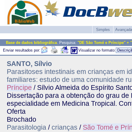
Simples
Avançad
Base de dados bibliográfica
. Pesquisa:
"DE São Tomé e Príncipe" + 
Enviar resultados por:
Visualizar no formato:
SANTO, Sílvio
Parasitoses intestinais em crianças em 
familiares: estudo de uma comunidade rur
Príncipe
/ Sílvio Almeida do Espírito Santo
Dissertação para a obtenção do grau de
especialidade em Medicina Tropical. Co
Oferta
Brochado
Parasitologia
/
crianças
/
São Tomé e Prí