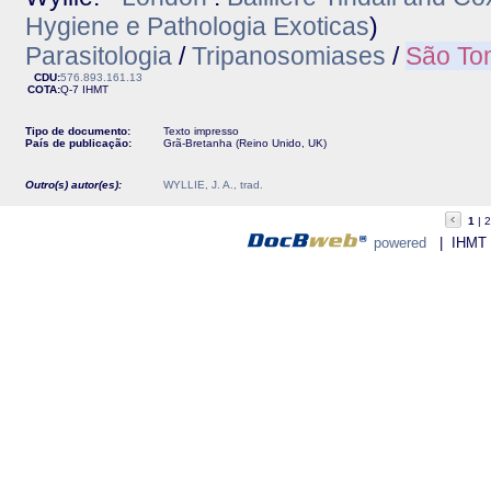
Hygiene e Pathologia Exoticas
)
Parasitologia
/
Tripanosomiases
/
São To
CDU:
576.893.161.13
COTA:
Q-7
IHMT
Tipo de documento:
Texto impresso
País de publicação:
Grã-Bretanha (Reino Unido, UK)
Outro(s) autor(es):
WYLLIE, J. A., trad.
1
2
powered
| IHMT - 