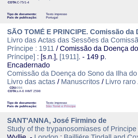
COTA:
C-75/1-4
Tipo de documento:
Texto impresso
País de publicação:
Portugal
SÃO TOMÉ E PRINCIPE. Comissão da Do
Livro das Actas das Sessões da Comissã
Príncipe : 1911
/ Comissão da Doença do 
Príncipe]
: [s.n.],
[1911]
. - 149 p.
Encadernado
Comissão da Doença do Sono da Ilha do 
Livro das actas
/
Manuscritos
/
Livro raro
CDU:
094
COTA:
s A-6
IHMT
2598
Tipo de documento:
Texto impresso
País de publicação:
São Tomé e Príncipe
SANT'ANNA, José Firmino de
Study of the trypanosomiases of Principe
Wyllie. -
London
:
Bailliére Tindall and Co