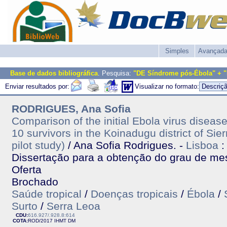
Simples
Avançad
Base de dados bibliográfica
. Pesquisa:
"DE Síndrome pós-Ébola" + 
Enviar resultados por:
Visualizar no formato:
RODRIGUES, Ana Sofia
Comparison of the initial Ebola virus dise
10 survivors in the Koinadugu district of Si
pilot study)
/ Ana Sofia Rodrigues. -
Lisboa
Dissertação para a obtenção do grau de me
Oferta
Brochado
Saúde tropical
/
Doenças tropicais
/
Ébola
/
Surto
/
Serra Leoa
CDU:
616.927/.928.8:614
COTA:
ROD/2017
IHMT
DM