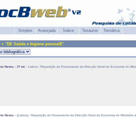
Simples
Avançada
Índice
Tesauros
Temática
 + "DE Saúde e higiene pessoal$"
ário Neves. - 2ª ed. -
Lisboa
:
Repartição de Povoamento da Direcção Geral de Economia do Minist
ário Neves. -
[Lisboa]
:
Repartição de Povoamento da Direcção Geral de Economia do Ministério d