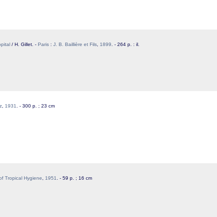
pital
/ H. Gillet. -
Paris
:
J. B. Baillière et Fils
,
1899
. - 264 p. : il.
z
,
1931
. - 300 p. ; 23 cm
 of Tropical Hygiene
,
1951
. - 59 p. ; 16 cm