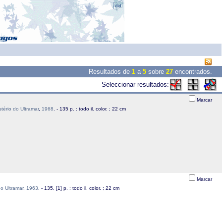
Resultados de
1
a
5
sobre
27
encontrados.
Seleccionar resultados:
Marcar
ério do Ultramar
,
1968
. - 135 p. : todo il. color. ; 22 cm
Marcar
o Ultramar
,
1963
. - 135, [1] p. : todo il. color. ; 22 cm