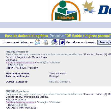
Base de dados bibliográfica
. Pesquisa:
"DE Saúde e higiene pessoal"
Enviar resultados por:
Visualizar no formato:
FREIRE, Francisco
Ensinamentos para conservar a sua saúde nas terras de além mar
/ Francisco Freire; [il.] M
Fundo bibliográfico de Microbiologia.
Brochado
Saúde e higiene pessoal
/
Formação
/
Ultramar
CDU:
613.888
COTA:
E2/2
IHMT
274/2012
Tipo de documento:
Texto impresso
País de publicação:
Portugal
Outro(s) autor(es):
NEVES, Manuel, il.
FREIRE, Francisco
Ensinamentos para conservar a sua saúde nas terras de além mar
/ Francisco Freire; [il.] M
Doação da UEI Microbiologia Médica.
Brochado : oferta
Saúde e higiene pessoal
/
Formação
/
Colónias
CDU:
613.888:37
COTA:
B-4
IHMT
980/2011