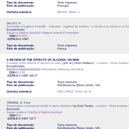
Tipo de documento:
Texto impresso
País de publicação:
Portugal
Outro(s) autor(es):
NEVES, Mário, il.
GILLET, H.
Formulaire d'hygiène infantille : collective : hygiène de l'enfant : a l'école a la crèche et a l'ho
Encadernado
Saúde e higiene pessoal
/
Higiene infantil
/
Formulário
CDU:
613.955
COTA:
M-9
IHMT
Tipo de documento:
Texto impresso
País de publicação:
França
A REVIEW OF THE EFFECTS OF ALCOHOL ON MAN
A review of the effects of alcohol on man
/ [ed. lit.] Victor Gollancz. -
London
:
Victor Gollanc
Encadernado
Saúde e higiene pessoal
/
Alcoolismo
/
Bebidas alcoólicas
CDU:
613.81
COTA:
B-5
IHMT
480 P
Tipo de documento:
Texto impresso
País de publicação:
Grã-Bretanha (Reino Unido, UK)
Outro(s) autor(es):
GOLLANCZ, Victor, ed. lit.
TREDRE, R. Ford
Preservation of personal health in warm climates
/ by Ford Tredre. -
London
:
Ross Institute
Brochado
Saúde pública
/
Saúde e higiene pessoal
CDU:
614
COTA:
B-6
IHMT
1677
Tipo de documento:
Texto impresso
País de publicação:
Grã-Bretanha (Reino Unido, UK)