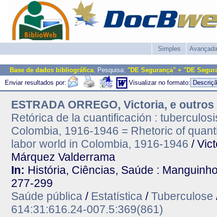
Simples
Avançad
Base de dados bibliográfica
. Pesquisa:
"DE Segurança" + "DE Segur
Enviar resultados por:
Visualizar no formato:
ESTRADA ORREGO, Victoria, e outros
Retórica de la cuantificación : tuberculos
Colombia, 1916-1946 = Rhetoric of quantifi
labor world in Colombia, 1916-1946
/ Vic
Márquez Valderrama
In:
História, Ciências, Saúde : Manguinhos.
277-299
Saúde pública
/
Estatística
/
Tuberculose
614:31:616.24-007.5:369(861)