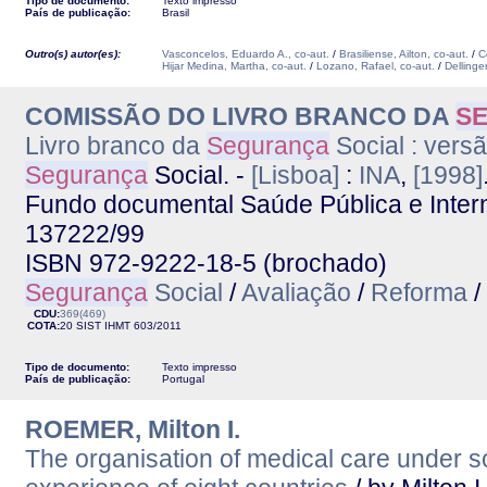
Tipo de documento:
Texto impresso
País de publicação:
Brasil
Outro(s) autor(es):
Vasconcelos, Eduardo A., co-aut.
/
Brasiliense, Ailton, co-aut.
/
C
Hijar Medina, Martha, co-aut.
/
Lozano, Rafael, co-aut.
/
Dellinge
COMISSÃO DO LIVRO BRANCO DA
S
Livro branco da
Segurança
Social : versã
Segurança
Social. -
[Lisboa]
:
INA
,
[1998]
Fundo documental Saúde Pública e Interna
137222/99
ISBN 972-9222-18-5 (brochado)
Segurança
Social
/
Avaliação
/
Reforma
/
CDU:
369(469)
COTA:
20 SIST
IHMT
603/2011
Tipo de documento:
Texto impresso
País de publicação:
Portugal
ROEMER, Milton I.
The organisation of medical care under so