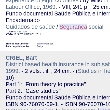
experience of eight countries
/ by Milton 
Labour Office
,
1969
. - VIII, 241 p. ; 25 cm.
Fundo documental Saúde Pública e Interna
Encadernado
Cuidados de saúde
/
Segurança
social
CDU:
614.39:369
COTA:
18 SIST
IHMT
601/2011
Tipo de documento:
Texto impresso
País de publicação:
Suíça
CRIEL, Bart
District based health insurance in sub sa
1999
. - 2 vols. : il. ; 24 cm. - (
Studies in h
10)
Part 1: "From theory to practice"
Part 2: "Case studies"
Fundo documental Saúde Pública e Interna
ISBN 90-76070-09-1. - ISBN 90-76070-1