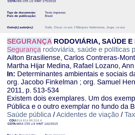
COTA:
HIS C55 c/2
IHMT
275/2016
Tipo de documento:
Texto impresso
País de publicação:
Brasil
Outro(s) autor(es):
Gallo, Oscar, co-aut.
/
Márquez Valderrama, Jorge, co-aut.
SEGURANÇA
RODOVIÁRIA, SAÚDE E 
Segurança
rodoviária, saúde e políticas 
Ailton Brasiliense, Carlos Contreras-Mont
Martha Hijar Medina, Rafael Lozano, Ann 
In:
Determinantes ambientais e sociais da
org. Jacobo Finkelman ; org. Samuel Hena
2011, p. 513-534
Existem dois exemplares. Um dos exemp
Pública e o outro exemplar no fundo da Bi
Saúde pública
/
Acidentes de viação
/
Tax
CDU:
614:614.86:314.4
COTA:
WAS C55 c/3
IHMT
142/2015