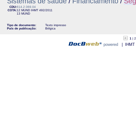
Sistemas de saúde
/
Financiamento
/
Seg
CDU:
614.2:369.04
COTA:
12 MUND
IHMT
492/2011
13 MUND
Tipo de documento:
Texto impresso
País de publicação:
Bélgica
1
2
powered
| IHMT - 