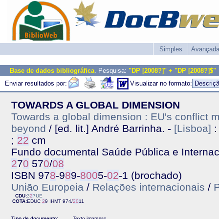
Simples
Avançad
Base de dados bibliográfica
. Pesquisa:
"DP [2008?]" + "DP [2008?]$"
Enviar resultados por:
Visualizar no formato:
TOWARDS A GLOBAL DIMENSION
Towards a global dimension : EU's conflict
beyond
/ [ed. lit.] André Barrinha. -
[Lisboa]
;
2
2
cm
Fundo documental Saúde Pública e Internacio
2
7
0
57
0
/
0
8
ISBN 97
8
-9
8
9-
8
0
0
5-
0
2
-1 (brochado)
União Europeia
/
Relações internacionais
/
P
CDU:
3
2
7UE
COTA:
EDUC
2
9
IHMT
974/
2
0
11
Tipo de documento:
Texto impresso