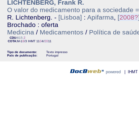
LICHTENBERG, Frank R.
O valor do medicamento para a sociedade = 
R. Lichtenberg. -
[Lisboa]
:
Apifarma
,
[
2
0
0
8
?
Brochado : oferta
Medicina
/
Medicamentos
/
Política de saúd
CDU:
615.
2
COTA:
M-1
8
/3
IHMT
11
0
4/
2
0
11
Tipo de documento:
Texto impresso
País de publicação:
Portugal
powered
| IHMT - 