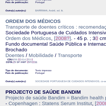
País de publicação:
Portugal
Outro(s) autor(es):
BARRINHA, André, ed. lit.
ORDEM DOS MÉDICOS
Transporte de doentes críticos : recomenda
Sociedade Portuguesa de Cuidados Intensiv
Ordem dos Médicos
,
[
2
0
0
8
?
]
. - 45 p. ; 3
0
c
Fundo documental Saúde Pública e Internacio
Brochado
Doentes
/
Mobilidade
/
Transporte
CDU:
656.
0
2
:614.
2
53.
8
COTA:
2
5 SP
IHMT
8
57/
2
0
11
Tipo de documento:
Texto impresso
País de publicação:
Portugal
Outro(s) autor(es):
SOCIEDADE PORTUGUESA DE CUIDADOS INTENSIVOS, co-au
PROJECTO DE SAÚDE BANDIM
Projecto de saúde Bandim = Bandim health p
-
Copenhagen
:
Statens Serum Institut
,
[
2
0
0