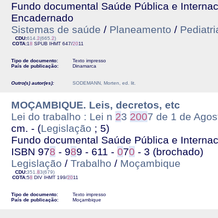
Fundo documental Saúde Pública e Internacio
Encadernado
Sistemas de saúde
/
Planeamento
/
Pediatri
CDU:
614.
2
(665.
2
)
COTA:
1
8
SPUB
IHMT
647/
2
0
11
Tipo de documento:
Texto impresso
País de publicação:
Dinamarca
Outro(s) autor(es):
SODEMANN, Morten, ed. lit.
MOÇAMBIQUE. Leis, decretos, etc
Lei do trabalho : Lei n
2
3
2
0
0
7 de 1 de Agos
cm. - (
Legislação
; 5)
Fundo documental Saúde Pública e Internacio
ISBN 97
8
- 9
8
9 - 611 -
0
7
0
- 3 (brochado)
Legislação
/
Trabalho
/
Moçambique
CDU:
351.
8
3(679)
COTA:
5
8
DIV
IHMT
199/
2
0
11
Tipo de documento:
Texto impresso
País de publicação:
Moçambique