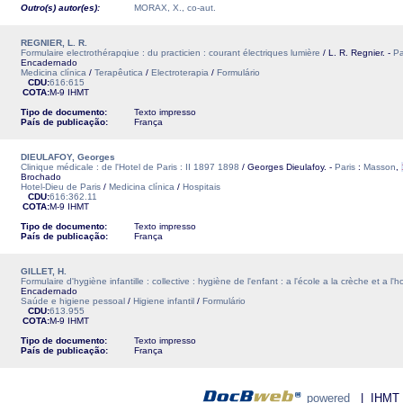
Outro(s) autor(es):
MORAX, X., co-aut.
REGNIER, L. R.
Formulaire electrothérapqiue : du practicien : courant électriques lumière
/ L. R. Regnier. -
Pa
Encadernado
Medicina clínica
/
Terapêutica
/
Electroterapia
/
Formulário
CDU:
616:615
COTA:
M-9
IHMT
Tipo de documento:
Texto impresso
País de publicação:
França
DIEULAFOY, Georges
Clinique médicale : de l'Hotel de Paris : II 1897 1898
/ Georges Dieulafoy. -
Paris
:
Masson
,
Brochado
Hotel-Dieu de Paris
/
Medicina clínica
/
Hospitais
CDU:
616:362.11
COTA:
M-9
IHMT
Tipo de documento:
Texto impresso
País de publicação:
França
GILLET, H.
Formulaire d'hygiène infantille : collective : hygiène de l'enfant : a l'école a la crèche et a l'ho
Encadernado
Saúde e higiene pessoal
/
Higiene infantil
/
Formulário
CDU:
613.955
COTA:
M-9
IHMT
Tipo de documento:
Texto impresso
País de publicação:
França
powered
| IHMT - 