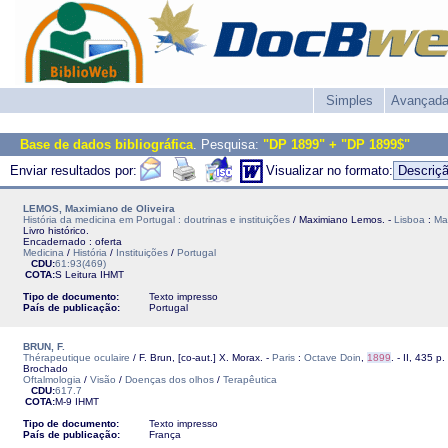
Simples
Avançad
Base de dados bibliográfica
. Pesquisa:
"DP 1899" + "DP 1899$"
Enviar resultados por:
Visualizar no formato:
LEMOS, Maximiano de Oliveira
História da medicina em Portugal : doutrinas e instituições
/ Maximiano Lemos. -
Lisboa
:
Ma
Livro histórico.
Encadernado : oferta
Medicina
/
História
/
Instituições
/
Portugal
CDU:
61:93(469)
COTA:
S Leitura
IHMT
Tipo de documento:
Texto impresso
País de publicação:
Portugal
BRUN, F.
Thérapeutique oculaire
/ F. Brun, [co-aut.] X. Morax. -
Paris
:
Octave Doin
,
1899
. - II, 435 p. :
Brochado
Oftalmologia
/
Visão
/
Doenças dos olhos
/
Terapêutica
CDU:
617.7
COTA:
M-9
IHMT
Tipo de documento:
Texto impresso
País de publicação:
França