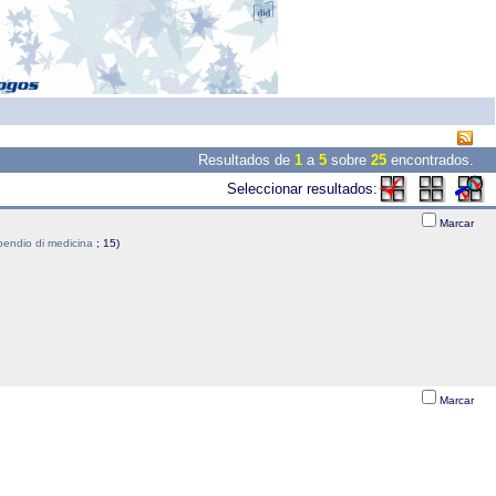
Resultados de
1
a
5
sobre
25
encontrados.
Seleccionar resultados:
Marcar
pendio di medicina
; 15)
Marcar