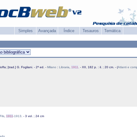
Simples
Avançada
Índice
Tesauros
Temática
offa; [trad.] G. Fogliani. - 2ª ed. -
Milano
:
Libraria
,
1911
. - XII, 182 p. : il. ; 20 cm. - (
Atlanti e com
Fils
,
1911
-1913
. - 3 vol. ; 24 cm
tado