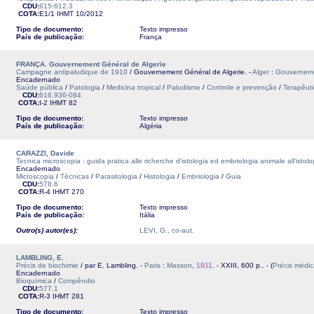
CDU:
615:612.3
COTA:
E1/1
IHMT
10/2012
Tipo de documento:
Texto impresso
País de publicação:
França
FRANÇA. Gouvernement Général de Algerie
Campagne antipaludique de 1910
/ Gouvernement Général de Algerie. -
Alger
:
Gouverneme
Encadernado
Saúde pública
/
Patologia
/
Medicina tropical
/
Paludismo
/
Controle e prevenção
/
Terapêut
CDU:
616.936-084
COTA:
I-2
IHMT
82
Tipo de documento:
Texto impresso
País de publicação:
Algéria
CARAZZI, Davide
Tecnica microscopia : guida pratica alle richerche d'istologia ed embriologia animale all'istolo
Encadernado
Microscopia
/
Técnicas
/
Parasitologia
/
Histologia
/
Embriologia
/
Guia
CDU:
578.6
COTA:
R-4
IHMT
270
Tipo de documento:
Texto impresso
País de publicação:
Itália
Outro(s) autor(es):
LEVI, G., co-aut.
LAMBLING, E.
Précis de biochimie
/ par E. Lambling. -
Paris
:
Masson
,
1911
. - XXIII, 600 p.. - (
Précis médi
Encadernado
Bioquímica
/
Compêndio
CDU:
577.1
COTA:
R-3
IHMT
281
Tipo de documento:
Texto impresso