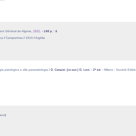
nt Général de Algerie
,
1911
. - 148 p. : il.
ica
/
Campanhas
/
1910
/
Argélia
gia patologica e alla parassitologia
/ D. Carazzi, [co-aut.] G. Levi. - 2ª ed. -
Milano
:
Società Editric
caux
)