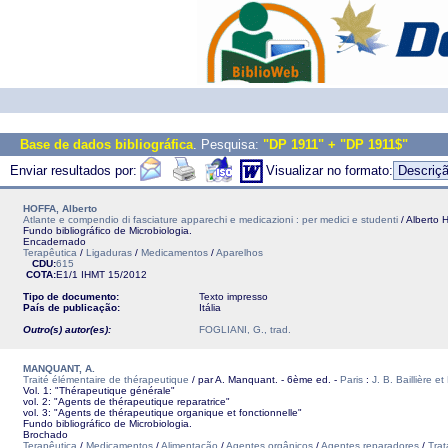
Base de dados bibliográfica
. Pesquisa:
"DP 1911" + "DP 1911$"
Enviar resultados por:
Visualizar no formato:
HOFFA, Alberto
Atlante e compendio di fasciature apparechi e medicazioni : per medici e studenti
/ Alberto H
Fundo bibliográfico de Microbiologia.
Encadernado
Terapêutica
/
Ligaduras
/
Medicamentos
/
Aparelhos
CDU:
615
COTA:
E1/1
IHMT
15/2012
Tipo de documento:
Texto impresso
País de publicação:
Itália
Outro(s) autor(es):
FOGLIANI, G., trad.
MANQUANT, A.
Traité élémentaire de thérapeutique
/ par A. Manquant. - 6ème ed. -
Paris
:
J. B. Baillière et 
Vol. 1: "Thérapeutique générale"
vol. 2: "Agents de thérapeutique reparatrice"
vol. 3: "Agents de thérapeutique organique et fonctionnelle"
Fundo bibliográfico de Microbiologia.
Brochado
Terapêutica
/
Medicamentos
/
Alimentação
/
Agentes orgânicos
/
Agentes reparadores
/
Tra