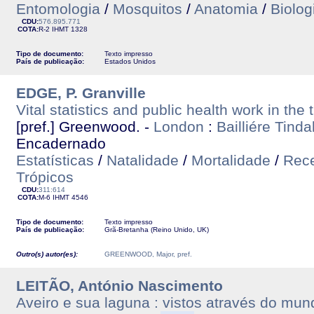
Entomologia
/
Mosquitos
/
Anatomia
/
Biolog
CDU:
576.895.771
COTA:
R-2
IHMT
1328
Tipo de documento:
Texto impresso
País de publicação:
Estados Unidos
EDGE, P. Granville
Vital statistics and public health work in the 
[pref.] Greenwood. -
London
:
Bailliére Tind
Encadernado
Estatísticas
/
Natalidade
/
Mortalidade
/
Rec
Trópicos
CDU:
311:614
COTA:
M-6
IHMT
4546
Tipo de documento:
Texto impresso
País de publicação:
Grã-Bretanha (Reino Unido, UK)
Outro(s) autor(es):
GREENWOOD, Major, pref.
LEITÃO, António Nascimento
Aveiro e sua laguna : vistos através do mun