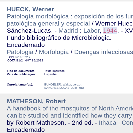
HUECK, Werner
Patología morfológica : exposición de los 
patológica general y especial
/ Werner Hueck,
Sánchez-Lucas. -
Madrid
:
Labor
,
1944
. - XV
Fundo bibliográfico de Microbiologia.
Encadernado
Patologia
/
Morfologia
/
Doenças infecciosa
CDU:
616:572.7
COTA:
E1/2
IHMT
39/2012
Tipo de documento:
Texto impresso
País de publicação:
Espanha
Outro(s) autor(es):
BÜNGELER, Walter, co-aut.
SÁNCHEZ-LUCAS, Julio, trad.
MATHESON, Robert
A handbook of the mosquitos of North Ameri
can be studied and identified how they carr
by Robert Matheson. - 2nd ed. -
Ithaca
:
Com
Encadernado