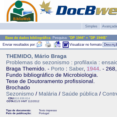
Simples
Avançad
Base de dados bibliográfica
. Pesquisa:
"DP 1944" + "DP 1944$"
Enviar resultados por:
Visualizar no formato:
THEMIDO, Mário Braga
Problemas do sezonismo : profilaxia : ensai
Braga Themido. -
Porto
:
Saber
,
1944
. - 268,
Fundo bibliográfico de Microbiologia.
Tese de Doutoramento profissional.
Brochado
Sezonismo
/
Malária
/
Saúde pública
/
Contr
CDU:
616.936:614
COTA:
E1/3
IHMT
112/2012
Tipo de documento:
Texto impresso
País de publicação:
Portugal