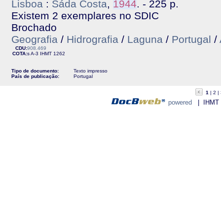
Lisboa
:
Sáda Costa
,
1944
. - 225 p.
Existem 2 exemplares no SDIC
Brochado
Geografia
/
Hidrografia
/
Laguna
/
Portugal
/
CDU:
908.469
COTA:
s A-3
IHMT
1262
Tipo de documento:
Texto impresso
País de publicação:
Portugal
1
2
powered
| IHMT - 